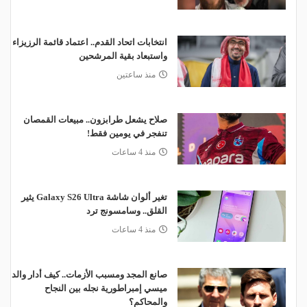
انتخابات اتحاد القدم.. اعتماد قائمة الرزيزاء
واستبعاد بقية المرشحين
منذ ساعتين
صلاح يشعل طرابزون.. مبيعات القمصان
تنفجر في يومين فقط!
منذ 4 ساعات
تغير ألوان شاشة Galaxy S26 Ultra يثير
القلق.. وسامسونج ترد
منذ 4 ساعات
صانع المجد ومسبب الأزمات.. كيف أدار والد
ميسي إمبراطورية نجله بين النجاح
والمحاكم؟