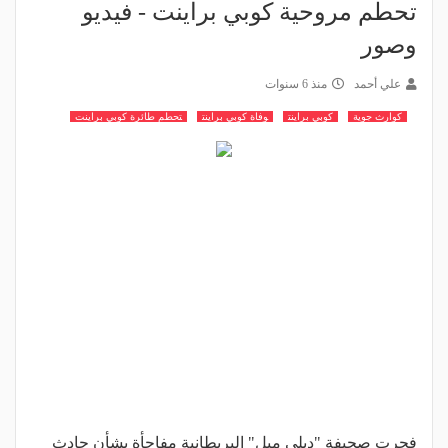
تحطم مروحية كوبي براينت - فيديو
وصور
علي أحمد
منذ 6 سنوات
كوارث جوية
كوبي براينت
وفاة كوبي براينت
تحطم طائرة كوبي براينت
فجرت صحيفة "ديلي ميل" البريطانية مفاجأة بشأن حادث