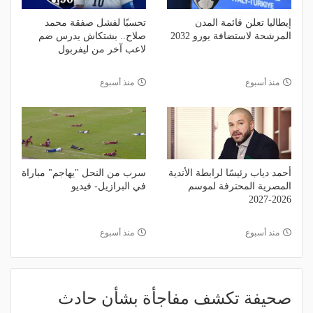
إيطاليا تعلن قائمة المدن
تحسبًا لفشل صفقة محمد
المرشحة لاستضافة يورو 2032
صلاح.. بشتكاش يدرس ضم
لاعب آخر من ليفربول
منذ أسبوع
منذ أسبوع
أحمد دياب رئيسًا لرابطة الأندية
سرب من النحل "يهاجم" مباراة
المصرية المحترفة لموسم
في البرازيل- فيديو
2026-2027
منذ أسبوع
منذ أسبوع
صحيفة تكشف مفاجأة بشأن حادث