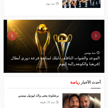
منذ يوم
منذ يومين
الموعد والقنوات الناقلة.. دليلك لمتابعة قرعة دوري أبطال
إفريقيا والكونفدرالية اليوم
أحدث الأخبار
رياضة
برشلونة ينعى والد ليونيل ميسي
منذ 26 دقيقة