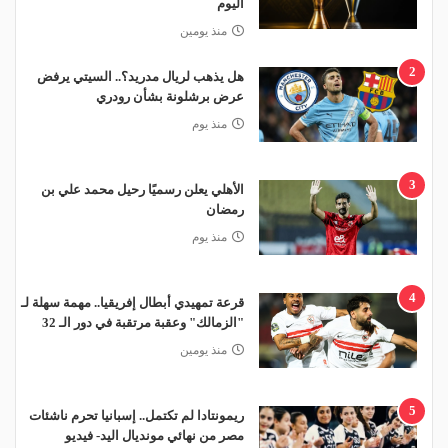
اليوم
منذ يومين
2
هل يذهب لريال مدريد؟.. السيتي يرفض
عرض برشلونة بشأن رودري
منذ يوم
3
الأهلي يعلن رسميًا رحيل محمد علي بن
رمضان
منذ يوم
4
قرعة تمهيدي أبطال إفريقيا.. مهمة سهلة لـ
"الزمالك" وعقبة مرتقبة في دور الـ 32
منذ يومين
5
ريمونتادا لم تكتمل.. إسبانيا تحرم ناشئات
مصر من نهائي مونديال اليد- فيديو