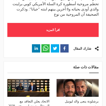
تحطم مروحية أسطورة كرة السلة الأمريكي كوبي براينت
والذي أودى بحياته و8 آخرين بينهم ابنته "جيانا". وذكرت
الصحيفة أن المروحية من نوع
اقرأ المزيد
شارك المقال
مقالات ذات صلة
برشلونة ينعى والد ليونيل
الاتحاد يعلن التعاقد مع
ميسي
السنغالي ديون لوبي حتى 2029