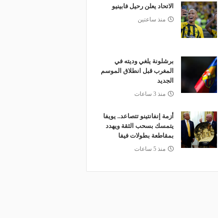
الاتحاد يعلن رحيل فابينيو
منذ ساعتين
برشلونة يلغي وديته في
المغرب قبل انطلاق الموسم
الجديد
منذ 3 ساعات
أزمة إنفانتينو تتصاعد.. يويفا
يتمسك بسحب الثقة ويهدد
بمقاطعة بطولات فيفا
منذ 5 ساعات