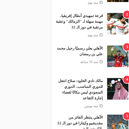
منذ يوم
2
قرعة تمهيدي أبطال إفريقيا..
مهمة سهلة لـ "الزمالك" وعقبة
مرتقبة في دور الـ 32
منذ يوم
3
الأهلي يعلن رسميًا رحيل محمد
علي بن رمضان
منذ 16 ساعة
4
مالك نادي الخلود: صلاح انتقل
للدوري المناسب.. الدوري
السعودي ليس مكانًا لقضاء
إجازة التقاعد
منذ يومين
5
الأهلي ينتظر الفائز من
مقديشيو وكيتارا في دور الـ 32
بالكونفدرالية