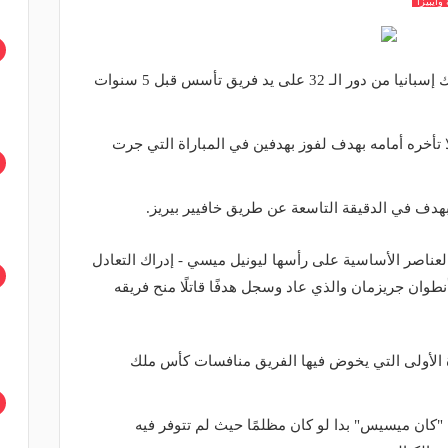
وايبيزا
كاد برشلونة أن يودع منافسات كأس ملك إسبانيا من دور الـ 32 على يد فريق تأسس قبل 5 سنوات
ا تأخره أمامه بهدف لفوز بهدفين في المباراة التي جرت
هدف في الدقيقة التاسعة عن طريق خافيير بيريز.
لعناصر الأساسية على رأسها ليونيل ميسي - إدراك التعادل
دقيقة 72 عن طريق أنطوان جريزمان والذي عاد وسجل هدفًا قاتلًا منح فريقه
س عام 2015 وهي المرة الأولى التي يخوض فيها الفريق منافسات كأس ملك
 "كان ميسيس" بدا لو كان مظلمًا حيث لم تتوفر فيه