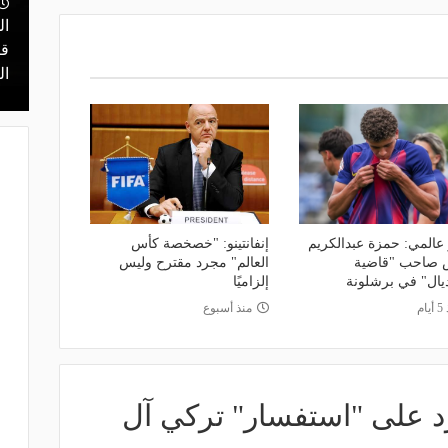
ال
منذ يوم
 محمد علي بن
قرعة تمهيدي أبطال إفريقيا.. مهمة سهلة
قر
لـ "الزمالك" وعقبة مرتقبة في دور الـ 32
ال
 عالمي: حمزة عبدالكريم
إنفانتينو: "خصخصة كأس
 صاحب "قاضية
العالم" مجرد مقترح وليس
ديال" في برشلونة
إلزاميًا
ام
منذ أسبوع
لرد على "استفسار" تركي آل