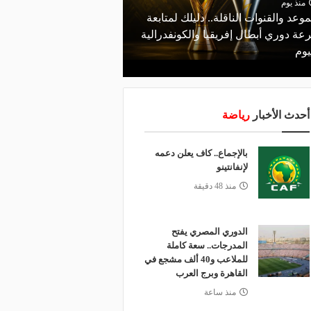
منذ يوم
موعد والقنوات الناقلة.. دليلك لمتابعة
منذ 16 ساعة
عة دوري أبطال إفريقيا والكونفدرالية
الأهلي يعلن رسميًا رحيل
يوم
رمضان
أحدث الأخبار
رياضة
بالإجماع.. كاف يعلن دعمه
لإنفانتينو
منذ 48 دقيقة
الدوري المصري يفتح
المدرجات.. سعة كاملة
للملاعب و40 ألف مشجع في
القاهرة وبرج العرب
منذ ساعة