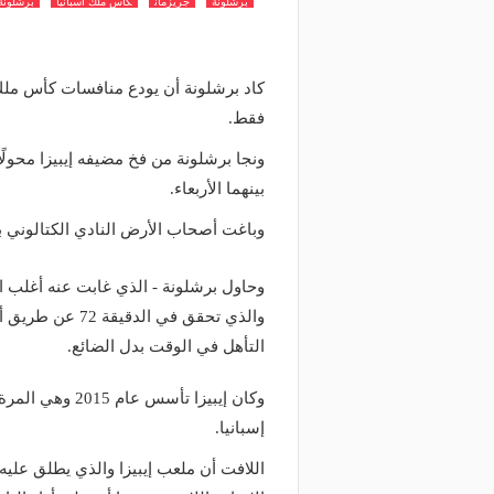
برشلونة
جريزمان
كاس ملك اسبانيا
برشلونة 
فقط.
ونجا برشلونة من فخ مضيفه إيبيزا محولً
بينهما الأربعاء.
وباغت أصحاب الأرض النادي الكتالوني ب
وحاول برشلونة - الذي غابت عنه أغلب ا
والذي تحقق في ال
التأهل في الوقت بدل الضائع.
وكان إيبيزا تأس
إسبانيا.
اللافت أن ملعب إيبيزا والذي يطلق عليه