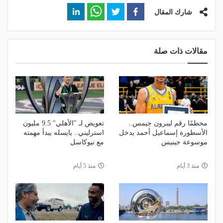
شارك المقال
مقالات ذات صلة
محطمًا رقم ليبرون جيمس..
تعويض لـ "الأهلي" 9.5 مليون
الأسطورة إسماعيل أحمد يدخل
استرليني.. يايسله يبدأ مهمته
موسوعة جينيس
مع نيوكاسل
منذ 3 أيام
منذ 5 أيام