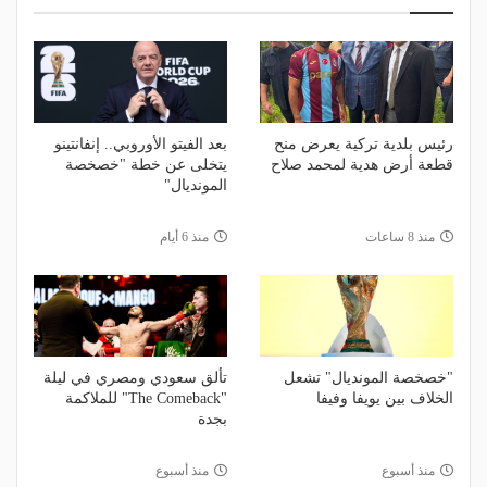
رئيس بلدية تركية يعرض منح
بعد الفيتو الأوروبي.. إنفانتينو
قطعة أرض هدية لمحمد صلاح
يتخلى عن خطة "خصخصة
المونديال"
منذ 8 ساعات
منذ 6 أيام
"خصخصة المونديال" تشعل
تألق سعودي ومصري في ليلة
الخلاف بين يويفا وفيفا
"The Comeback" للملاكمة
بجدة
منذ أسبوع
منذ أسبوع