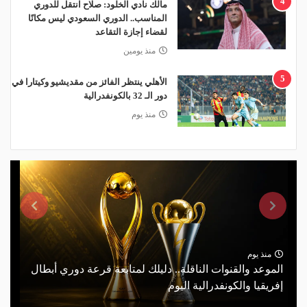
4
مالك نادي الخلود: صلاح انتقل للدوري
المناسب.. الدوري السعودي ليس مكانًا
لقضاء إجازة التقاعد
منذ يومين
5
الأهلي ينتظر الفائز من مقديشيو وكيتارا في
دور الـ 32 بالكونفدرالية
منذ يوم
منذ يوم
الموعد والقنوات الناقلة.. دليلك لمتابعة قرعة دوري أبطال
إفريقيا والكونفدرالية اليوم