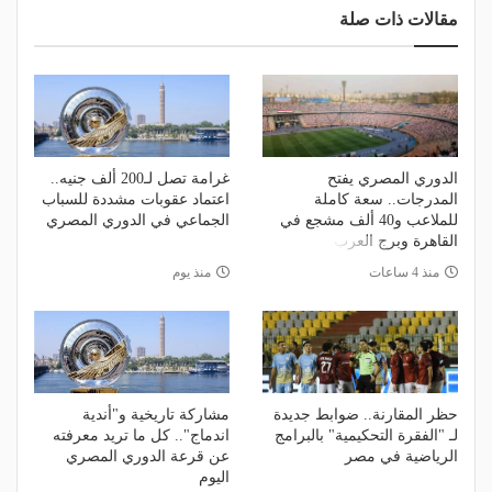
مقالات ذات صلة
الدوري المصري يفتح
غرامة تصل لـ200 ألف جنيه..
المدرجات.. سعة كاملة
اعتماد عقوبات مشددة للسباب
للملاعب و40 ألف مشجع في
الجماعي في الدوري المصري
القاهرة وبرج العرب
منذ 4 ساعات
منذ يوم
حظر المقارنة.. ضوابط جديدة
مشاركة تاريخية و"أندية
لـ "الفقرة التحكيمية" بالبرامج
اندماج".. كل ما تريد معرفته
الرياضية في مصر
عن قرعة الدوري المصري
اليوم