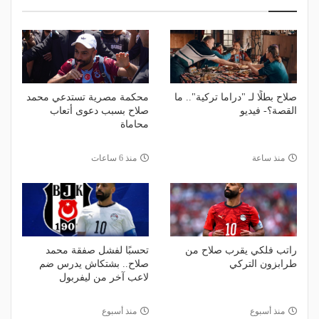
صلاح بطلًا لـ "دراما تركية".. ما
محكمة مصرية تستدعي محمد
القصة؟- فيديو
صلاح بسبب دعوى أتعاب
محاماة
منذ ساعة
منذ 6 ساعات
راتب فلكي يقرب صلاح من
تحسبًا لفشل صفقة محمد
طرابزون التركي
صلاح.. بشتكاش يدرس ضم
لاعب آخر من ليفربول
منذ أسبوع
منذ أسبوع