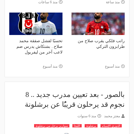
منذ ساعة
منذ 6 ساعات
راتب فلكي يقرب صلاح من
تحسبًا لفشل صفقة محمد
طرابزون التركي
صلاح.. بشتكاش يدرس ضم
لاعب آخر من ليفربول
منذ أسبوع
منذ أسبوع
بالصور - بعد تعيين مدرب جديد .. 8
نجوم قد يرحلون قريبًُا عن برشلونة
معتز محمد
منذ 6 سنوات
الدوري الإسباني
برشلونة
الليجا
سواريز يرحل من برشلونة