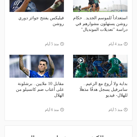
استعداداً للموسم الجديد.. حكام
فيليكس يفتتح جوائز دوري
روشن يستهلون مشوارهم في
روشن
دراسة "تعديلات المونديال"
منذ 4 أيام
منذ 5 أيام
بداية ولا أروع مع الزعيم..
مقابل 10 ملايين.. برشلونة
سامرفيل يسجل هدفًا مذهلًا
على أعتاب ضم كانسيلو من
للهلال- فيديو
الهلال
منذ 5 أيام
منذ 6 أيام