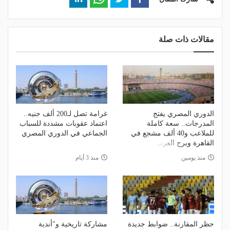
مقالات ذات صلة
الدوري المصري يفتح
غرامة تصل لـ200 ألف جنيه..
المدرجات.. سعة كاملة
اعتماد عقوبات مشددة للسباب
للملاعب و40 ألف مشجع في
الجماعي في الدوري المصري
القاهرة وبرج العرب
منذ يومين
منذ 3 أيام
حظر المقارنة.. ضوابط جديدة
مشاركة تاريخية و"أندية