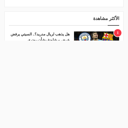
الأكثر مشاهدة
1
هل يذهب لريال مدريد؟.. السيتي يرفض
عرض برشلونة بشأن رودري
منذ يوم
2
ريمونتادا لم تكتمل.. إسبانيا تحرم ناشئات
مصر من نهائي مونديال اليد- فيديو
منذ يومين
3
ضربة قوية للاتحاد قبل مواجهة الجزيرة
الإماراتي في ملحق نخبة آسيا
منذ 6 ساعات