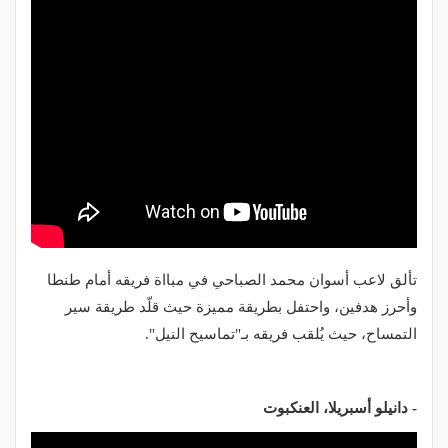
تألق لاعب أسوان محمد الصباحي في مبااة فريقه أمام طنطا
وأحرز هدفين، واحتفل بطريقة مميزة حيث قلّد طريقة سير
التمساح، حيث يُلقب فريقه بـ"تماسيح النيل".
- دانيلو أسبريلا، العنكبوت