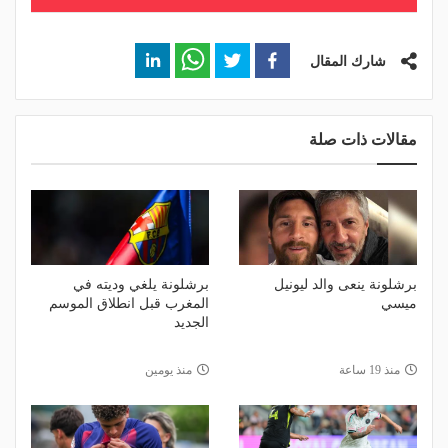
شارك المقال
مقالات ذات صلة
برشلونة ينعى والد ليونيل
برشلونة يلغي وديته في
ميسي
المغرب قبل انطلاق الموسم
الجديد
منذ 19 ساعة
منذ يومين