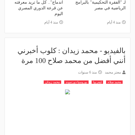
لـ "الفقرة التحكيمية" بالبرامج
اندماج".. كل ما تريد معرفته
الرياضية في مصر
عن قرعة الدوري المصري
اليوم
منذ 4 أيام
منذ 4 أيام
بالفيديو - محمد زيدان : كلوب أخبرني
أنني أفضل من محمد صلاح 100 مرة
معتز محمد
منذ 6 سنوات
محمد صلاح
ليفربول
بوروسيا دورتموند
محمد زيدان