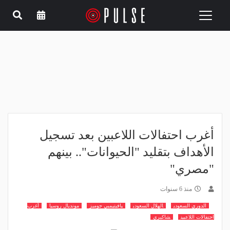
Toggle
navigation
أغرب احتفالات اللاعبين بعد تسجيل
الأهداف بتقليد "الحيوانات".. بينهم
"مصري"
منذ 6 سنوات
الدوري السعودي
الهلال السعودي
بافيتيمبي جوميز
مونديال روسيا
أغرب
احتفالات اللاعبين
شاكيري