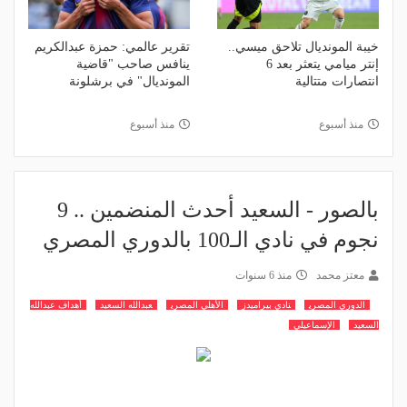
خيبة المونديال تلاحق ميسي..
تقرير عالمي: حمزة عبدالكريم
إنتر ميامي يتعثر بعد 6
ينافس صاحب "قاضية
انتصارات متتالية
المونديال" في برشلونة
منذ أسبوع
منذ أسبوع
بالصور - السعيد أحدث المنضمين .. 9
نجوم في نادي الـ100 بالدوري المصري
معتز محمد
منذ 6 سنوات
الدوري المصري
نادي بيراميدز
الأهلي المصري
عبدالله السعيد
أهداف عبدالله
السعيد
الإسماعيلي