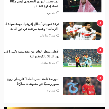
المناسب.. الدوري السعودي ليس مكانًا
لقضاء إجازة التقاعد
منذ يوم
3
قرعة تمهيدي أبطال إفريقيا.. مهمة سهلة لـ
"الزمالك" وعقبة مرتقبة في دور الـ 32
منذ 7 ساعات
4
الأهلي ينتظر الفائز من مقديشيو وكيتارا في
دور الـ 32 بالكونفدرالية
منذ 8 ساعات
5
البورصة كلمة السر.. لماذا أعلن طرابزون
سبور رسميًا عن مفاوضات صلاح؟
منذ يوم