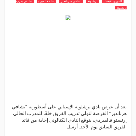
الدوري الإسباني
برشلونة
تشافي هيرنانديز
إقالة فالفيردي
تشافي يدرب
برشلونة
بعد أن عرض نادي برشلونة الإسباني على أسطورته "تشافي
هرنانديز" الفرصة لتولي تدريب الفريق خلفًا للمدرب الحالي
إرنستو فالفيردي، يتوقع النادي الكتالوني إجابة من قائد
الفريق السابق يوم الأحد. أرسل