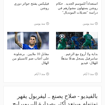
استعداداً للموسم الجديد.. حكام
فيليكس يفتتح جوائز دوري
روشن يستهلون مشوارهم في
روشن
دراسة "تعديلات المونديال"
منذ يومين
منذ يومين
بداية ولا أروع مع الزعيم..
مقابل 10 ملايين.. برشلونة
سامرفيل يسجل هدفًا مذهلًا
على أعتاب ضم كانسيلو من
للهلال- فيديو
الهلال
منذ 3 أيام
منذ 3 أيام
بالفيديو - صلاح يصنع .. ليفربول يقهر
توتنهام ويبتعد أكثر بصدارة البريميرليج