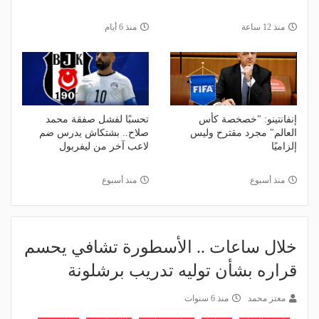
منذ 12 ساعة
منذ 6 أيام
إنفانتينو: "خصخصة كأس
تحسبًا لفشل صفقة محمد
العالم" مجرد مقترح وليس
صلاح.. بشتكاش يدرس ضم
إلزاميًا
لاعب آخر من ليفربول
منذ أسبوع
منذ أسبوع
خلال ساعات .. الأسطورة تشافي يحسم
قراره بشأن توليه تدريب برشلونة
معتز محمد
منذ 6 سنوات