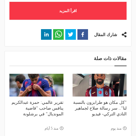
اقرأ المزيد
شارك المقال
مقالات ذات صلة
"كل مكان هو طرابزون بالنسبة
تقرير عالمي: حمزة عبدالكريم
لنا".. سر رسالة صلاح لجماهير
ينافس صاحب "قاضية
النادي التركي- فيديو
المونديال" في برشلونة
منذ يوم
منذ 5 أيام