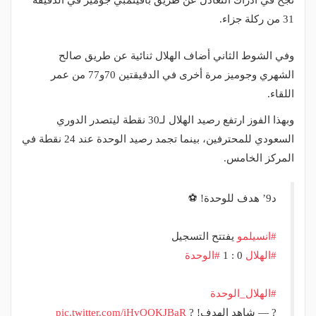
نجح في ادراك التعادل عن طريق بافيتمبي جوميز في الدقيقة
31 من ركلة جزاء.
وفي الشوط الثاني أضاف الهلال ثنائية عن طريق صالح
الشهري وجوميز مرة أخرى في الدقيقتين 70و77 من عمر
اللقاء.
وبهذا الفوز ارتفع رصيد الهلال لـ30 نقطة ليتصدر الدوري
السعودي للمحترفين، بينما تجمد رصيد الوحدة عند 24 نقطة في
المركز الخامس.
د9’ هدف للوحدة! ⚽
#انسيلمو
⁩ يفتتح التسجيل
#الهلال
⁩ 0 : 1 ⁧
#الوحدة
#الهلال_الوحدة
? — شاهد الهدف! ?
pic.twitter.com/iHvQQKJBaR