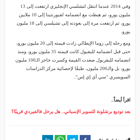
وفي 2014 عندما انتقل لتشلسي الإنجليزي ارتفعت إلى 13
مليون يورو، ثم هبطت مع انضمامه لفيورنتينا إلى 10 ملايين
يورو، ثم ارتفعت مرة إلى بعودته إلى تشيلسي إلى 18 مليون
يورو.
ومع رحله إلى روما الإيطالي زادت قيمته إلى 20 مليون يورو،
حتى قبل انضمامه لليفبول كانت قيمته 35 مليون يورو، ومنذ
انضمامه لليفربول صعدت القيمة وكسرت حاجز الـ100 مليون
يورو، بل والـ200 مليون، طبقًا لإحصائية مركز الدراسات
السويسري "سي آي إي إس".
اقرأ أيضاً..
بعد توديع برشلونة للسوبر الإسباني.. هل يرحل فالفيردي قريبًا؟