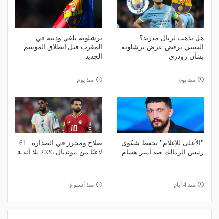
هل يذهب لريال مدريد؟..
برشلونة يلغي وديته في
السيتي يرفض عرض برشلونة
المغرب قبل انطلاق الموسم
بشأن رودري
الجديد
منذ يوم
منذ يوم
"الأعلى للإعلام" يحفظ شكوى
صلاح ومحرز في الصدارة.. 61
رئيس الزمالك ضد أمير هشام
لاعبًا من مونديال 2026 بلا أندية
منذ 4 أيام
منذ أسبوع