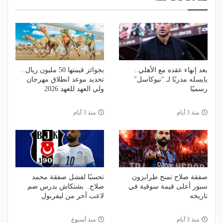
بعد إنهاء عقده مع الأهلي..
بجوائز قيمتها 50 مليون ريال..
يايسله مدربًا لـ "نيوكاسل"
تحديد موعد انطلاق مهرجان
رسميًا
ولي العهد للعهد 2026
منذ 3 أيام
منذ 3 أيام
صفقة صلاح تمنح طرابزون
تحسبًا لفشل صفقة محمد
سبور أعلى قيمة سوقية في
صلاح.. بشتكاش يدرس ضم
تاريخه
لاعب آخر من ليفربول
منذ 3 أيام
منذ أسبوع