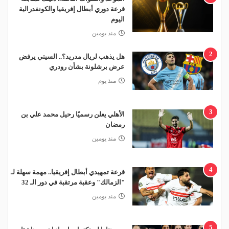
قرعة دوري أبطال إفريقيا والكونفدرالية
اليوم
منذ يومين
2
هل يذهب لريال مدريد؟.. السيتي يرفض
عرض برشلونة بشأن رودري
منذ يوم
3
الأهلي يعلن رسميًا رحيل محمد علي بن
رمضان
منذ يومين
4
قرعة تمهيدي أبطال إفريقيا.. مهمة سهلة لـ
"الزمالك" وعقبة مرتقبة في دور الـ 32
منذ يومين
5