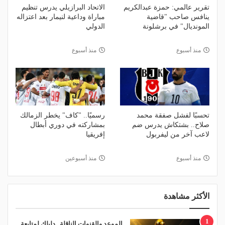
تقرير عالمي: حمزة عبدالكريم
الاتحاد البرازيلي يدرس تنظيم
ينافس صاحب "قاضية
مباراة وداعية لنيمار بعد اعتزاله
المونديال" في برشلونة
الدولي
منذ أسبوع
منذ أسبوع
تحسبًا لفشل صفقة محمد
رسميًا.. "كاف" يخطر الزمالك
صلاح.. بشتكاش يدرس ضم
بمشاركته في دوري أبطال
لاعب آخر من ليفربول
إفريقيا
منذ أسبوع
منذ أسبوعين
الأكثر مشاهدة
1
الموعد والقنوات الناقلة.. دليلك لمتابعة