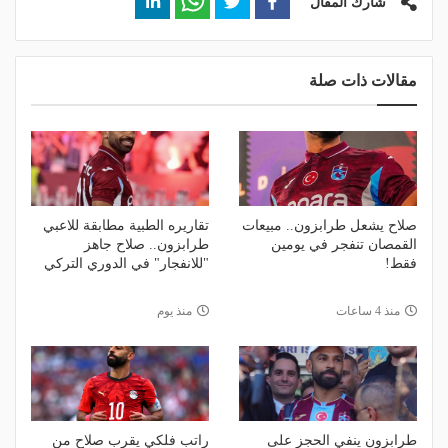
شارك المقال
مقالات ذات صلة
صلاح يشعل طرابزون.. مبيعات
تقاريره الطبية مطابقة للاعبي
القمصان تنفجر في يومين
طرابزون.. صلاح جاهز
فقط!
"للانفجار" في الدوري التركي
منذ 4 ساعات
منذ يوم
طرابزون ينفي الحجز على
راتب فلكي يقرب صلاح من