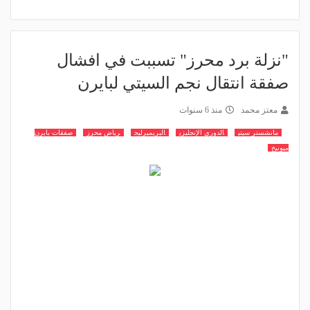
"نزلة برد محرز" تسببت في افشال
صفقة انتقال نجم السيتي لبايرن
معتز محمد
منذ 6 سنوات
مانشستر سيتي
الدوري الإنجليزي
البريميرليج
رياض محرز
صفقات بايرن
ميونيخ