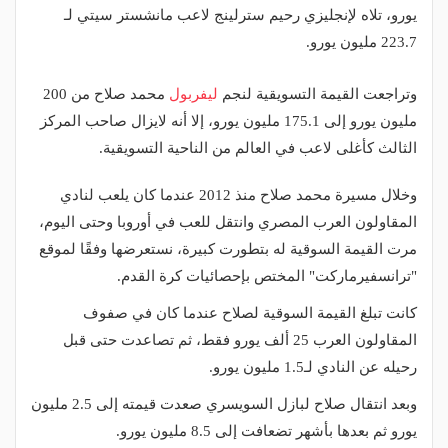
يورو، تلاه لإنجليزي رحيم سترلينج لاعب مانشستر سيتي لـ
223.7 مليون يورو.
وتراجعت القيمة التسويقية لنجم
ليفربول
محمد صلاح من 200
مليون يورو إلى 175.1 مليون يورو، إلا أنه لايزال صاحب المركز
الثالث كأغلى لاعب في العالم من الناحية التسويقية.
وخلال مسيرة محمد صلاح منذ 2012 عندما كان يلعب لنادي
المقاولون العرب المصري وانتقل للعب في أوروبا وحتى اليوم،
مرت القيمة السوقية له بتطورت كبيرة، نستعرضها وفقًا لموقع
"ترانسفيرماركت" المختص بإحصائيات كرة القدم.
كانت تبلغ القيمة السوقية لصلاح عندما كان في صفوف
المقاولون العرب 25 ألف يورو فقط، ثم تصاعدت حتى قبل
رحيله عن النادي لـ1.5 مليون يورو.
وبعد انتقال صلاح لبازل السويسري صعدت قيمته إلى 2.5 مليون
يورو ثم بعدها بأشهر تضعافت إلى 8.5 مليون يورو.