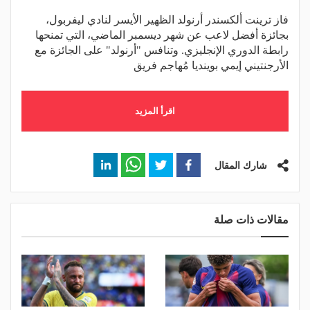
فاز ترينت ألكسندر أرنولد الظهير الأيسر لنادي ليفربول،
بجائزة أفضل لاعب عن شهر ديسمبر الماضي، التي تمنحها
رابطة الدوري الإنجليزي. وتنافس "أرنولد" على الجائزة مع
الأرجنتيني إيمي بوينديا مُهاجم فريق
اقرأ المزيد
شارك المقال
مقالات ذات صلة