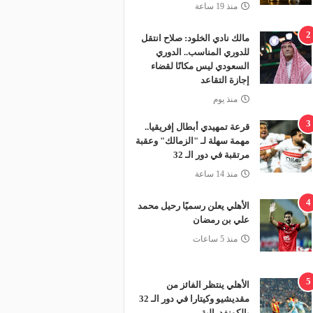
منذ 19 ساعة
2
مالك نادي الخلود: صلاح انتقل
للدوري المناسب.. الدوري
السعودي ليس مكانًا لقضاء
إجازة التقاعد
منذ يوم
3
قرعة تمهيدي أبطال إفريقيا..
مهمة سهلة لـ "الزمالك" وعقبة
مرتقبة في دور الـ 32
منذ 14 ساعة
4
الأهلي يعلن رسميًا رحيل محمد
علي بن رمضان
منذ 5 ساعات
5
الأهلي ينتظر الفائز من
مقديشيو وكيتارا في دور الـ 32
بالكونفدرالية