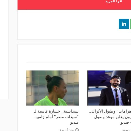
اقرأ المزيد
أهرامات" وطبول الأتراك..
بسداسية.. خسارة قاسية لـ
ون يعلن موعد وصول
"سيدات مصر" أمام زامبيا-
فيديو
فيديو
 يومين
منذ أسبوع