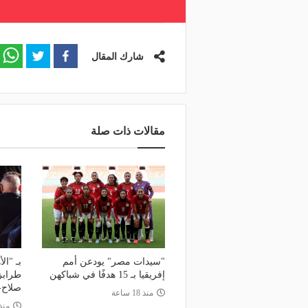
شارك المقال
مقالات ذات صلة
"سيدات مصر" يودعن أمم
بـ "ال
إفريقيا بـ 15 هدفًا في شباكهن
طرابز
صلاح- 
منذ 18 ساعة
منذ