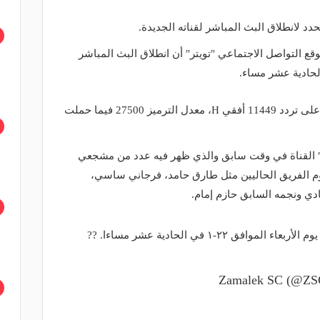
محدد لانطلاق البث المباشر لقناته الجديدة.
ع التواصل الاجتماعي "تويتر" أن انطلاق البث المباشر
وتم إطلاق القناة على القمر "نايلسات" على تردد 11449 أفقي H، معدل الترميز 27500 فيما حملت
" القناة في وقت سابق والذي ظهر فيه عدد من مشجعي
وم الفريق الحاليين مثل طارق حامد، فرجاني ساسي،
ادي ونجمه السابق حازم إمام.
ق ٢٢-١ في الحادية عشر مساءا. ??