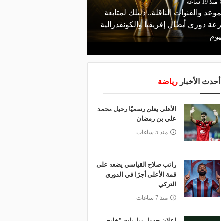
منذ 19 ساعة
موعد والقنوات الناقلة.. دليلك لمتابعة
منذ 14 ساعة
عة دوري أبطال إفريقيا والكونفدرالية
قرعة تمهيدي أبطال إفريق
يوم
لـ "الزمالك" وعقبة مرتقبة 
أحدث الأخبار
رياضة
الأهلي يعلن رسميًا رحيل محمد
علي بن رمضان
منذ 5 ساعات
راتب صلاح القياسي يضعه على
قمة الأعلى أجرًا في الدوري
التركي
منذ 7 ساعات
إعلان جدول مباريات "خليجي