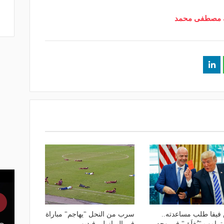
الك مصطفى محمد
فيفا طلب مساعدته..
سرب من النحل "يهاجم" مباراة
ترامب "يُغلَق" في وجه
في البرازيل- فيديو