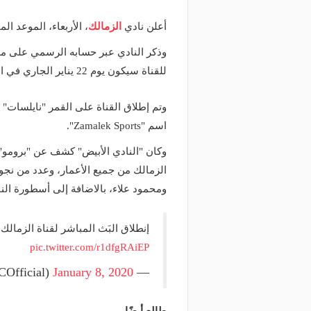
أعلن نادي
الزمالك
، الأربعاء، الموعد ال
وذكر النادي عبر حسابه الرسمي على موق
للقناة سيكون يوم 22 يناير الجاري في الحادية عشر مساء.
اسم "Zamalek Sports".
وكان "النادي الأبيض" كشف عن "برومو
الزمالك من جميع الأعمار، وعدد من نج
ومحمود علاء، بالاضافة إلى أسطورة الن
إنطلاق البَث المباشر لقناة الزمالك يوم الأربعاء المواف
pic.twitter.com/r1dfgRAiEP
January 8, 2020
— Zamalek SC (@ZSCOfficial)