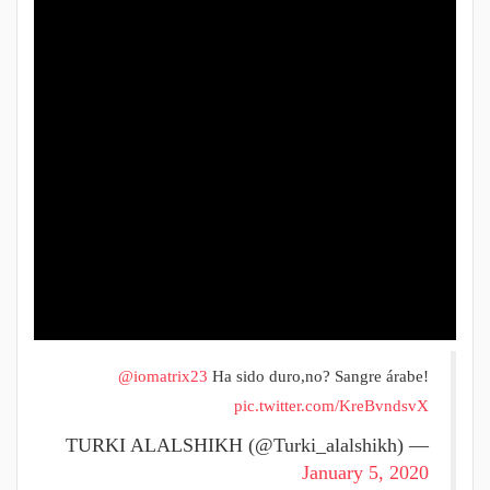
@iomatrix23
Ha sido duro,no? Sangre árabe!
pic.twitter.com/KreBvndsvX
— TURKI ALALSHIKH (@Turki_alalshikh)
January 5, 2020