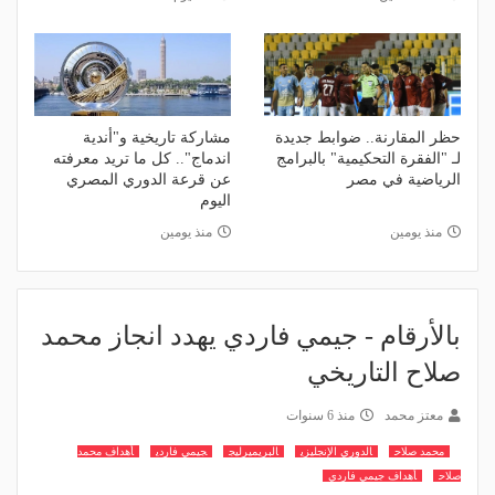
حظر المقارنة.. ضوابط جديدة
مشاركة تاريخية و"أندية
لـ "الفقرة التحكيمية" بالبرامج
اندماج".. كل ما تريد معرفته
الرياضية في مصر
عن قرعة الدوري المصري
اليوم
منذ يومين
منذ يومين
بالأرقام - جيمي فاردي يهدد انجاز محمد
صلاح التاريخي
معتز محمد
منذ 6 سنوات
محمد صلاح
الدوري الإنجليزي
البريميرليج
جيمي فاردي
أهداف محمد
صلاح
أهداف جيمي فاردي