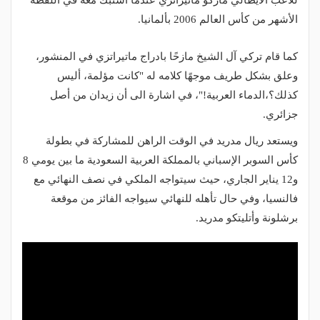
للاعب الايطالي ماركو ماتيراتزي عندما اشتبك معه في اللقطة
الأشهر من كأس العالم 2006 بألمانيا.
كما قام تركي آل الشيخ مازحًا بادراج ماتيراتزي في المنشور،
وعلق بشكل طريف موجهًا كلامه له "كانت مؤلمة، أليس
كذلك؟،الدماء العربية!"، في اشارة الى أن زيدان من أصل
جزائري.
ويستعد ريال مدريد في الوقت الراهن للمشاركة في بطولة
كأس السوبر الإسباني بالمملكة العربية السعودية ما بين يومي 8
و12 يناير الجاري، حيث سيتواجه الملكي في نصف النهائي مع
فالنسيا، وفي حال تأهله للنهائي سيواجه الفائز من موقعة
برشلونة وأتليتكو مدريد.