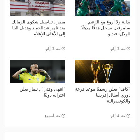
بداية ولا أروع مع الزعيم..
مصر.. تفاصيل شكوى الزمالك
سامرفيل يسجل هدفًا مذهلًا
ضد تامر عبدالحميد وهديل البنا
للهلال- فيديو
إلى الأعلى للإعلام
منذ 3 أيام
منذ 3 أيام
"كاف" يعلن رسميًا موعد قرعة
"انتهى وقتي".. نيمار يعلن
دوري أبطال إفريقيا
اعتزاله دوليًا
والكونفدرالية
منذ 4 أيام
منذ أسبوع