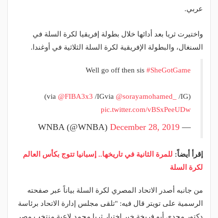
عربي.
واختيرت ثريا بعد أدائها خلال بطولة إفريقيا لكرة السلة في
السنغال، والبطولة الإفريقية لكرة السلة الثلاثية في أوغندا.
Well go off then sis
#SheGotGame
(via
@FIBA3x3
/IGvia
@sorayamohamed_
/IG)
pic.twitter.com/vBSxPeeUDw
December 28, 2019
— WNBA (@WNBA)
إقرأ أيضاً:
للمرة الثانية في تاريخها.. إسبانيا تتوج بكأس العالم
لكرة السلة
من جانبه أصدر الاتحاد المصري لكرة السلة بياناً عبر صفحته
الرسمية على تويتر قال فيه: "تلقى مجلس إدارة الاتحاد برئاسة
دكتور مجدي أبو فريخة خبر اختيار ثريا محمد لاعبة منتخب مصر