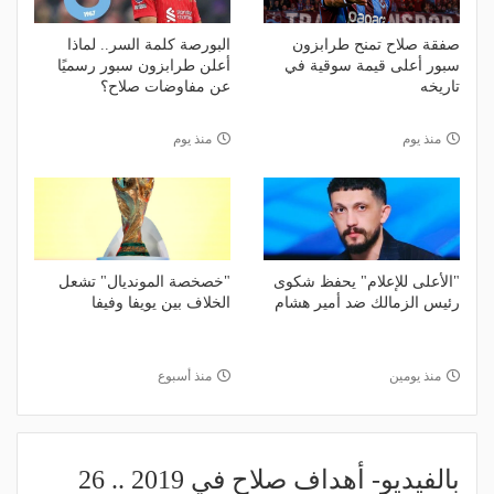
صفقة صلاح تمنح طرابزون
البورصة كلمة السر.. لماذا
سبور أعلى قيمة سوقية في
أعلن طرابزون سبور رسميًا
تاريخه
عن مفاوضات صلاح؟
منذ يوم
منذ يوم
"الأعلى للإعلام" يحفظ شكوى
"خصخصة المونديال" تشعل
رئيس الزمالك ضد أمير هشام
الخلاف بين يويفا وفيفا
منذ يومين
منذ أسبوع
بالفيديو- أهداف صلاح في 2019 .. 26