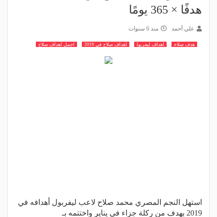
هدفًا × 365 يومًا
علي أحمد
منذ 6 سنوات
هدف صلاح
اهداف ليفربول
اهداف صلاح في 2019
اجمل اهداف صلاح
استهل النجم المصري محمد صلاح لاعب ليفربول أهدافه في
2019 بهدف من ركلة جزاء في يناير واختتمه بـ