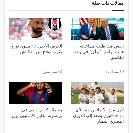
مقالات ذات صلة
رئيس فيفا طلب مساعدته..
العرض الأخير.. 40 مليون يورو
هاتف ترامب "يُغلَق" في وجه
تقّرب صلاح من بشكتاش
إنفانتينو
منذ 3 أيام
منذ أسبوع
لأول مرة.. 5 ملايين جنيه لأي
رسميًا.. كريم أديمي في
نادٍ جماهيري يصعد إلى الدوري
برشلونة مقابل 29 مليون يورو
المصري الممتاز