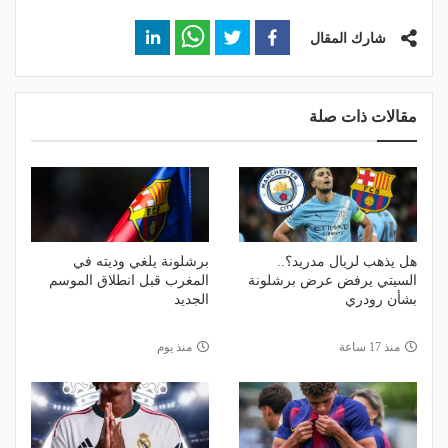
شارك المقال
مقالات ذات صلة
هل يذهب لريال مدريد؟..
برشلونة يلغي وديته في
السيتي يرفض عرض برشلونة
المغرب قبل انطلاق الموسم
بشأن رودري
الجديد
منذ 17 ساعة
منذ يوم