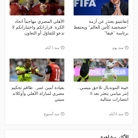
إنفانتينو يعتذر عن أزمة
الأهلي المصري مهاجماً اتحاد
"خصخصة كأس العالم" ويحتفظ
الكرة: قراراتكم واختياراتكم لا
برئاسة "فيفا"
تدعو للتفاؤل أو التعاون
منذ يوم
منذ 5 أيام
خيبة المونديال تلاحق ميسي..
بقيادة أمين عمر.. طاقم تحكيم
إنتر ميامي يتعثر بعد 6
مصري لمباراة الأهلي وأوكلاند
انتصارات متتالية
سيتي
منذ 6 أيام
منذ أسبوع
الأكثر مشاهدة