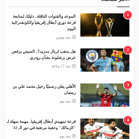
1
الموعد والقنوات الناقلة.. دليلك لمتابعة
قرعة دوري أبطال إفريقيا والكونفدرالية
اليوم
منذ يومين
2
هل يذهب لريال مدريد؟.. السيتي يرفض
عرض برشلونة بشأن رودري
منذ 17 ساعة
3
الأهلي يعلن رسميًا رحيل محمد علي بن
رمضان
منذ يوم
4
قرعة تمهيدي أبطال إفريقيا.. مهمة سهلة لـ
"الزمالك" وعقبة مرتقبة في دور الـ 32
منذ يوم