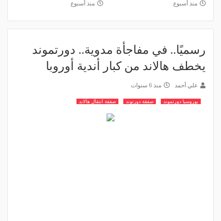
منذ أسبوع
منذ أسبوع
رسميًا.. في مفاجأة مدوية.. دورتموند
يخطف هالاند من كبار أندية أوروبا
علي أحمد
منذ 6 سنوات
بوروسيا دورتموند
صفقة دورتوند
صفقة انتقال هالاند