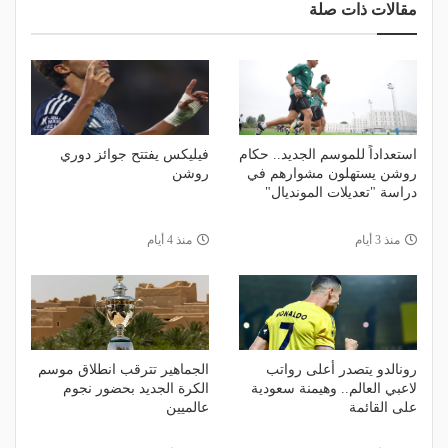
مقالات ذات صلة
استعداداً للموسم الجديد.. حكام
فيليكس يفتتح جوائز دوري
روشن يستهلون مشوارهم في
روشن
دراسة "تعديلات المونديال"
منذ 3 أيام
منذ 4 أيام
رونالدو يتصدر أعلى رواتب
الجماهير تترقب انطلاق موسم
لاعبي العالم.. وهيمنة سعودية
الكرة الجديد بحضور نجوم
على القائمة
عالميين