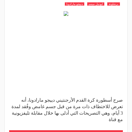
برشلونة
ليونيل ميسي
دييجو مارادونا
صرح أسطورة كرة القدم الأرجنتيني دييجو مارادونا، أنه
تعرض للاختطاف ذات مرة من قبل جسم غامض وفُقد لمدة
3 أيام، وهي التصريحات التي أدلى بها خلال مقابلة تليفزيونية
مع قناة