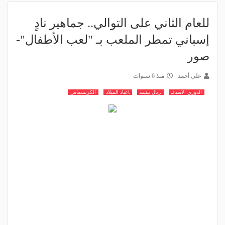
للعام الثاني على التوالي.. جماهير نادٍ
إسباني تمطر الملعب بـ "لعب الأطفال"-
صور
علي أحمد
منذ 6 سنوات
الدوري الاسباني
ريال بيتيس
اعياد الميلاد
الكريسماس