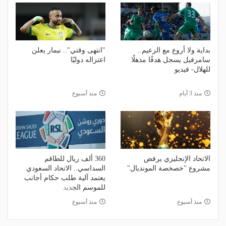
بداية ولا أروع مع الزعيم..
"انتهى وقتي".. نيمار يعلن
سامرفيل يسجل هدفًا مذهلًا
اعتزاله دوليًا
للهلال- فيديو
منذ 3 أيام
منذ أسبوع
الاتحاد الإنجليزي يرفض
360 ألف ريال للطاقم
مشروع "خصخصة المونديال"
السداسي.. الاتحاد السعودي
يعتمد آلية طلب حكام أجانب
للموسم الجديد
منذ أسبوع
منذ أسبوع