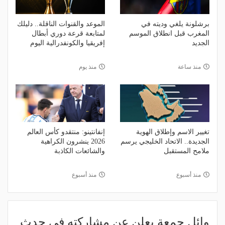
برشلونة يلغي وديته في
الموعد والقنوات الناقلة.. دليلك
المغرب قبل انطلاق الموسم
لمتابعة قرعة دوري أبطال
الجديد
إفريقيا والكونفدرالية اليوم
منذ ساعة
منذ يوم
تغيير الاسم وإطلاق الهوية
إنفانتينو: منتقدو كأس العالم
الجديدة.. الاتحاد الخليجي يرسم
2026 ينشرون الكراهية
ملامح المستقبل
والشائعات الكاذبة
منذ أسبوع
منذ أسبوع
وائل جمعة يعلن عن مشاركته في حدث