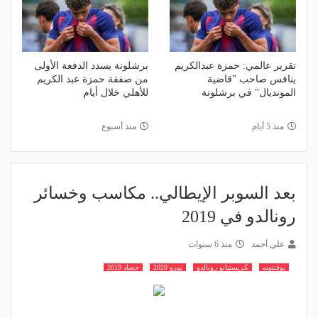
تقرير عالمي: حمزة عبدالكريم
برشلونة يسدد الدفعة الأولى
ينافس صاحب "قاضية
من صفقة حمزة عبد الكريم
المونديال" في برشلونة
للأهلي خلال أيام
منذ 5 أيام
منذ أسبوع
بعد السوبر الإيطالي.. مكاسب وخسائر
رونالدو في 2019
علي أحمد
منذ 6 سنوات
يوفنتوس
كريستيانو رونالدو
يورو 2020
حصاد 2019