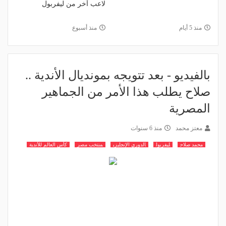
لاعب آخر من ليفربول
منذ 5 أيام
منذ أسبوع
بالفيديو - بعد تتويجه بمونديال الأندية ..
صلاح يطلب هذا الأمر من الجماهير
المصرية
معتز محمد
منذ 6 سنوات
محمد صلاح
ليفربول
الدوري الإنجليزي
منتخب مصر
كأس العالم للأندية