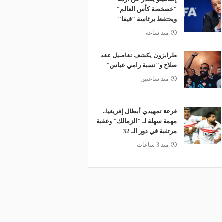
"خصخصة كأس العالم"
ويحتفظ برئاسة "فيفا"
منذ ساعة
طرابزون يكشف تفاصيل عقد
صلاح و"نسبة رامي عباس"
منذ ساعتين
قرعة تمهيدي أبطال إفريقيا..
مهمة سهلة لـ "الزمالك" وعقبة
مرتقبة في دور الـ 32
منذ 3 ساعات