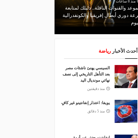
منذ 8 ساعات
موعد والقنوات الناقلة.. دليلك لمتابعة
منذ 4 ساعات
عة دوري أبطال إفريقيا والكونفدرالية
الأهلي ينتظر الفائز من م
يوم
في دور الـ 32 بالكونفدرالية
أحدث الأخبار
رياضة
السيسي يهنئ ناشئات مصر
بعد التأهل التاريخي إلى نصف
نهائي مونديال اليد
منذ دقيقتين
يويفا: اعتذار إنفانتينو غير كافٍ
منذ 5 دقائق
إنفانتينو يعتذر عن أزمة