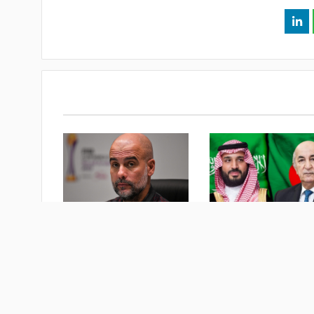
دية تعزي الجزائر في
جوارديولا يرفض تدريب منتخب
 فاجعة بومرداس
إيطاليا
ام
منذ أسبوع