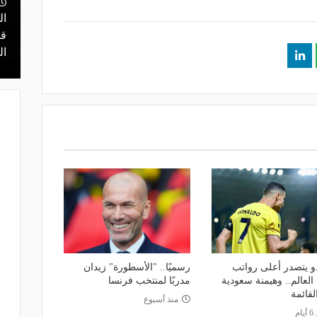
منذ يوم
مالك نادي الخلود: صلاح انتقل للدوري
ال
ديشيو وكيتارا
المناسب.. الدوري السعودي ليس مكانًا
قر
لقضاء إجازة التقاعد
ال
دو يتصدر أعلى رواتب
رسميًا.. "الأسطورة" زيدان
العالم.. وهيمنة سعودية
مدربًا لمنتخب فرنسا
لقائمة
منذ أسبوع
ام