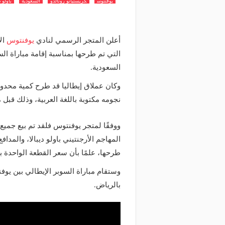
يوفنتوس
كريستيانو رونالدو
السعودية
باولو د
أعلن المتجر الرسمي لنادي
يوفنتوس
ال
التي تم طرحها بمناسبة إقامة مباراة الس
السعودية.
وكان عملاق إيطاليا قد طرح كمية محدو
نجومه مكتوبة باللغة العربية، وذلك قبل
ووفقًا لمتجر يوفنتوس فلقد تم بيع جميع
المهاجم الأرجنتيني باولو ديبالا، والمد
طرحها، علمًا بأن سعر القطعة الواحدة بلغ 250 يو
وستقام مباراة السوبر الإيطالي بين يو
بالرياض.