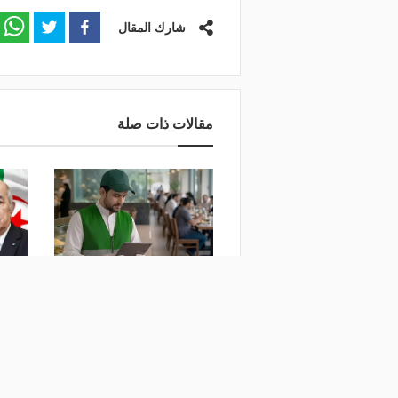
شارك المقال
مقالات ذات صلة
"البلديات والإسكان": 97%
السعو
نسبة التغطية الرقابية على
ضحايا
المنشآت الغذائية بالمملكة
منذ 5 أي
منذ 4 أيام