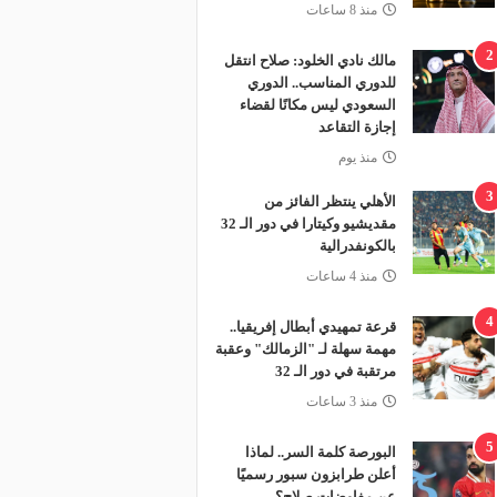
منذ 8 ساعات
2
مالك نادي الخلود: صلاح انتقل
للدوري المناسب.. الدوري
السعودي ليس مكانًا لقضاء
إجازة التقاعد
منذ يوم
3
الأهلي ينتظر الفائز من
مقديشيو وكيتارا في دور الـ 32
بالكونفدرالية
منذ 4 ساعات
4
قرعة تمهيدي أبطال إفريقيا..
مهمة سهلة لـ "الزمالك" وعقبة
مرتقبة في دور الـ 32
منذ 3 ساعات
5
البورصة كلمة السر.. لماذا
أعلن طرابزون سبور رسميًا
عن مفاوضات صلاح؟