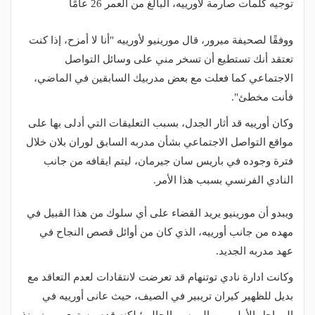
توجيه كلمات صارمة لأورييه، البالغ من العمر 26 عامًا
ووفقًا لصحيفة ميرور، قال مورينيو لأورييه "أنا لا أمزح، إذا كنت
تعتقد أنك تستطيع أن تسخر مني على وسائل التواصل
الاجتماعي كما فعلت مع بعض مدربيك السابقين في الماضي،
فأنت مخطئ".
وكان أورييه قد أثار الجدل، بسبب التعليقات التي أدلى بها على
مواقع التواصل الاجتماعي بشأن مدربه السابق لوران بلان خلال
فترة وجوده في باريس سان جيرمان، ليتم ايقافه من جانب
النادي الفرنسي بسبب هذا الأمر.
ويبدو أن مورينيو يريد القضاء على أي سلوك من هذا القبيل في
مهده من جانب أورييه، الذي كان من أوائل قصص النجاح في
عهد مدربه الجديد.
وكانت ادارة نادي توتنهام قد تعرضت لانتقادات لعدم التعاقد مع
بديل للظهير كيران تريبير في الصيف، حيث عانى أورييه في