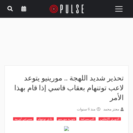
Toggle
navigation
تحذير شديد اللهجة .. مورينيو يتوعد
لاعب توتنهام بعقاب قاسي إذا قام بهذا
الأمر
معتز محمد
منذ 6 سنوات
الدوري الإنجليزي
البريميرليج
جوزيه مورينيو
نادي توتنهام
سيرجي أورييه