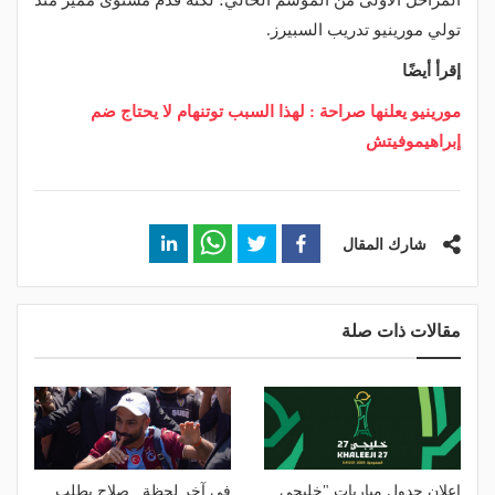
المراحل الأولى من الموسم الحالي؛ لكنه قدم مستوى مميز منذ
تولي مورينيو تدريب السبيرز.
إقرأ أيضًا
مورينيو يعلنها صراحة : لهذا السبب توتنهام لا يحتاج ضم
إبراهيموفيتش
شارك المقال
مقالات ذات صلة
إعلان جدول مباريات "خليجي
في آخر لحظة.. صلاح يطلب