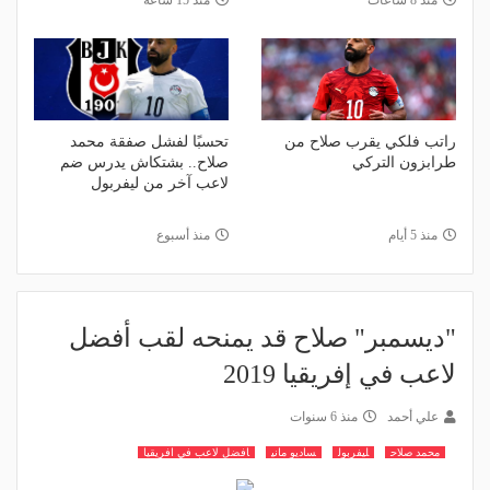
منذ 8 ساعات
منذ 15 ساعة
راتب فلكي يقرب صلاح من
تحسبًا لفشل صفقة محمد
طرابزون التركي
صلاح.. بشتكاش يدرس ضم
لاعب آخر من ليفربول
منذ 5 أيام
منذ أسبوع
"ديسمبر" صلاح قد يمنحه لقب أفضل
لاعب في إفريقيا 2019
علي أحمد
منذ 6 سنوات
محمد صلاح
ليفربول
ساديو ماني
افضل لاعب في افريقيا