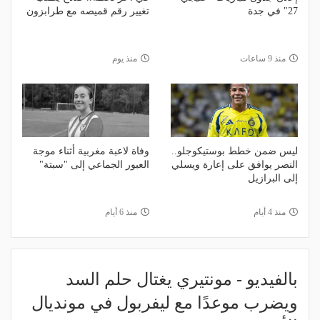
27" في جدة
تغيير رقم قميصه مع طرابزون
منذ 9 ساعات
منذ يوم
ليس ضمن خطط بوستيكوجلو..
وفاة لاعبة مغربية أثناء موجة
النصر يوافق على إعارة ويسلي
العبور الجماعي إلى "سبتة"
إلى البرازيل
منذ 4 أيام
منذ 6 أيام
بالفيديو - مونتيري يغتال حلم السد
ويضرب موعدًا مع ليفربول في مونديال