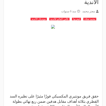
الأندية
معتز محمد
منذ 6 سنوات
محمد صلاح
ليفربول
كأس العالم للأندية
مونديال الأندية
حقق فريق مونتيري المكسيكي فوزًا مثيرًا على نظيره السد
القطري بثلاثة أهداف مقابل هدفين ضمن ربع نهائي بطولة