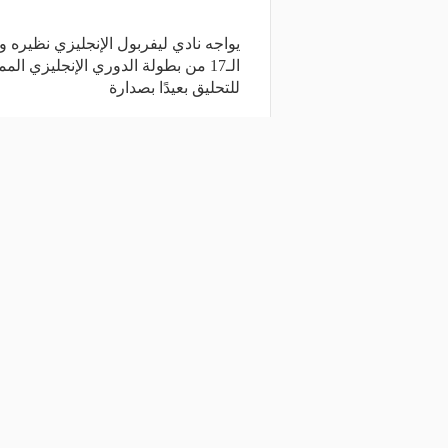
يواجه نادي ليفربول الإنجليزي نظيره و
الـ17 من بطولة الدوري الإنجليزي ال
للتحليق بعيدًا بصدارة
شارك المقال
مقالات ذات صلة