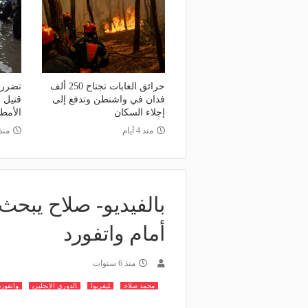
حرائق الغابات تجتاح 250 ألف
فدان في واشنطن وتدفع إلى
قتيل 
إجلاء السكان
الأمط
منذ 4 أيام
منذ
بالفيديو- صلاح يبحث
أمام واتفورد
منذ 6 سنوات
محمد صلاح
ليفربول
الدوري الإنجليزي
واتفورد