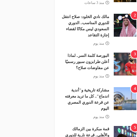
منذ 3 ساعات
2
مالك نادي الخلود: صلاح انتقل
للدوري المناسب.. الدوري
السعودي ليس مكانًا لقضاء
إجازة التقاعد
منذ يوم
3
البورصة كلمة السر.. لماذا
أعلن طرابزون سبور رسميًا
عن مفاوضات صلاح؟
منذ يوم
4
مشاركة تاريخية و"أندية
اندماج".. كل ما تريد معرفته
عن قرعة الدوري المصري
اليوم
 مليون دولار
منذ يوم
5
قمة مبكرة بين الزمالك
والأهلي.. قرعة نارية للدوري