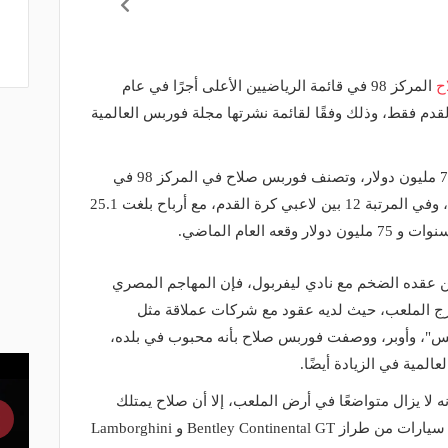
ح
المركز 98 في قائمة الرياضيين الأعلى أجرًا في عام
للاعبي كرة القدم فقط، وذلك وفقًا لقائمة نشرتها مجلة فوربس العالمية
تبلغ القيمة الصافية لثروة محمد صلاح 70 مليون دولار، وتصنف فوربس صلاح في المركز 98 في
قائمة الرياضيين الأعلى أجرًا لعام 2019 ، وفي المرتبة 12 بين لاعبي كرة القدم، مع أرباح بلغت 25.1
العام الماضي.
 عقده الضخم مع نادي ليفربول، فإن المهاجم المصري
ارج الملعب، حيث لديه عقود مع شركات عملاقة مثل
تس"، وأوبر، ووصفت فوربس صلاح بأنه محبوب في بلده،
عالمية في الزيادة أيضًا.
ه لا يزال متواضعًا في أرض الملعب، إلا أن صلاح يمتلك
أسطولًا رائعًا من السيارات، حيث يمتلك سيارات من طراز Bentley Continental GT و Lamborghini