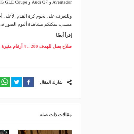
Aventador و Audi Q7 و Mercedes AMG GLE Coupe و Toyota Camry.
منذ 3 ساعات
منذ يوم
وعد والقنوات الناقلة.. دليلك لمتابعة
البورصة كلمة السر.. لماذا
عة دوري أبطال إفريقيا والكونفدرالية
طرابزون سبور رسميًا ع
ميسي، يمكنكم مشاهدة ألبوم الصور في 
وم
صلاح؟
إقرأ أيضًا
صلاح يصل للهدف 200 .. 4 أرقام مثيرة من موقعة ليفربول وسالزبورج
شارك المقال
مقالات ذات صلة