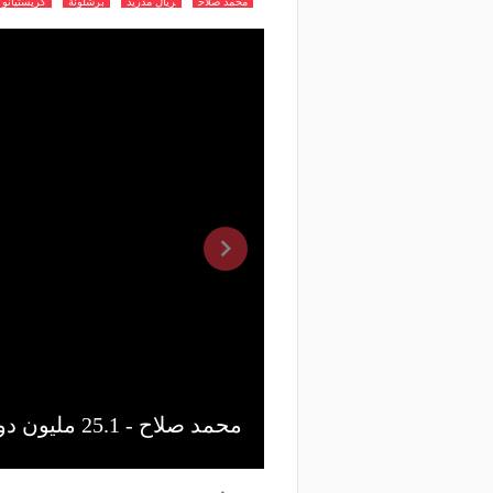
محمد صلاح
ريال مدريد
برشلونة
كريستيانو 
محمد صلاح - 25.1 مليون دولار