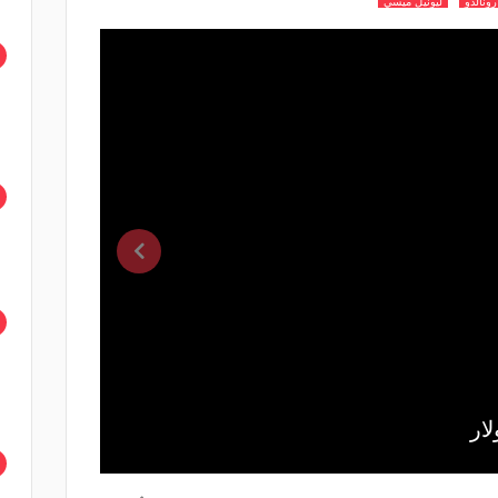
رونالدو
ليونيل ميسي
ليونيل ميسي - 127