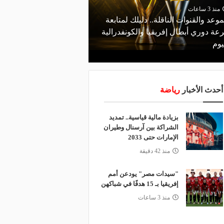
منذ 3 ساعات
منذ يوم
موعد والقنوات الناقلة.. دليلك لمتابعة
البورصة كلمة السر.. لماذ
عة دوري أبطال إفريقيا والكونفدرالية
طرابزون سبور رسميًا ع
يوم
صلاح؟
أحدث الأخبار
رياضة
بزيادة مالية قياسية.. تمديد
الشراكة بين آرسنال وطيران
الإمارات حتى 2033
منذ 42 دقيقة
"سيدات مصر" يودعن أمم
إفريقيا بـ 15 هدفًا في شباكهن
منذ 3 ساعات