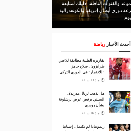
موعد والقنوات الناقلة.. دليلك لمتابعة
منذ يوم
عة دوري أبطال إفريقيا والكونفدرالية
الأهلي يعلن رسميًا رحيل
يوم
رمضان
أحدث الأخبار
رياضة
تقاريره الطبية مطابقة للاعبي
طرابزون.. صلاح جاهز
"للانفجار" في الدوري التركي
منذ 13 ساعة
هل يذهب لريال مدريد؟..
السيتي يرفض عرض برشلونة
بشأن رودري
منذ 16 ساعة
ريمونتادا لم تكتمل.. إسبانيا