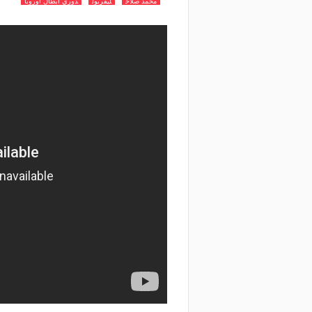
محمد صلاح
ليفربول
دوري ابطال اوروبا