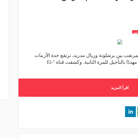
رض
المرتقب بين برشلونة وريال مدريد، ترتفع حدة الأزمات
التي قد تعصف بإقامة اللقاء الذي بات مهددًا بالتأجيل للمرة الثانية. وكشفت قناة "El-
اقرأ المزيد