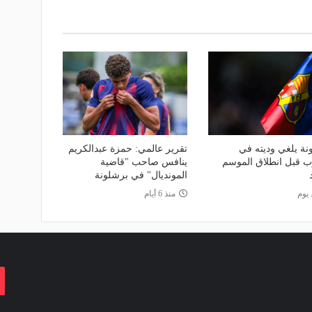
نة يلغي وديته في
تقرير عالمي: حمزة عبدالكريم
ب قبل انطلاق الموسم
ينافس صاحب "قاضية
المونديال" في برشلونة
 يوم
منذ 6 أيام