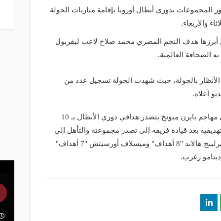
ر المجموعات بدوري أبطال أوروبا بإقامة مباريات الجولة
ء والأربعاء.
يل 50 هدفًا كان من أبرزها هدف النجم المصري محمد صلاح لاعب ليفربول
ه الصحافة العالمية.
لأنظار بالجولة، حيث شهدت الجولة تسجيل عدد من
يو أعلاه.
يذكر أن البولندي روبيرت ليفاندوفيسكي مهاجم بايرن ميونخ يتصدر هدافي دوري الأبطال بـ 10
هديفية بعد قيادة فريقه إلى تصدر مجموعته والتأهل إلى
دور الـ 16 في حين غادر أقرب ملاحقيه ايرلينج هالاند "8 أهداف" وميسلاف أورسيتش "7 أهداف"
دينامو زغرب.