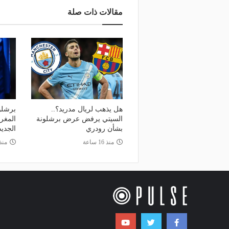
مقالات ذات صلة
هل يذهب لريال مدريد؟..
برشلو
السيتي يرفض عرض برشلونة
المغر
بشأن رودري
الجديد
منذ 16 ساعة
منذ