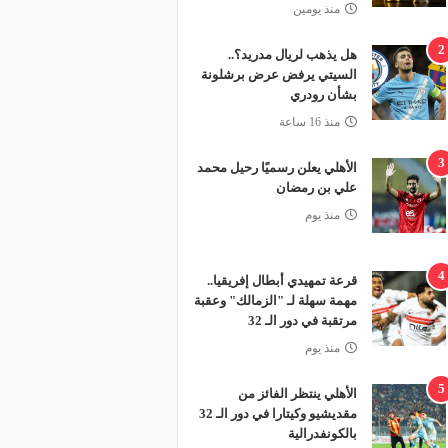
منذ يومين
2
هل يذهب لريال مدريد؟..
السيتي يرفض عرض برشلونة
بشأن رودري
منذ 16 ساعة
3
الأهلي يعلن رسميًا رحيل محمد
علي بن رمضان
منذ يوم
4
قرعة تمهيدي أبطال إفريقيا..
مهمة سهلة لـ "الزمالك" وعقبة
مرتقبة في دور الـ 32
منذ يوم
5
الأهلي ينتظر الفائز من
مقديشيو وكيتارا في دور الـ 32
بالكونفدرالية