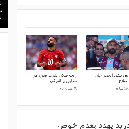
ال
منذ 16 ساعة
 محمد علي بن
هل يذهب لريال مدريد؟.. السيتي يرفض
قر
عرض برشلونة بشأن رودري
ال
ون ينفي الحجز على
راتب فلكي يقرب صلاح من
 صلاح
طرابزون التركي
اعة
منذ 6 أيام
مدريد يهدد بعدم خوض