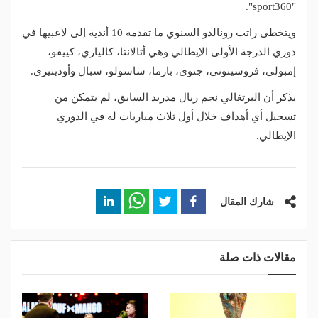
"sport360".
ويتخطى راتب رونالدو السنوي ما تقدمه 10 أندية إلى لاعبيها في
دوري الدرجة الأولى الإيطالي وهي أتالانتا، كالياري، كييفو،
إمبولي، فروسينوني، جنوى، بارما، ساسولو، سبال وأودينيزي.
يذكر أن البرتغالي نجم ريال مدريد السابق، لم يتمكن من
تسجيل أي أهداف خلال أول ثلاث مباريات له في الدوري
الإيطالي.
شارك المقال
مقالات ذات صلة