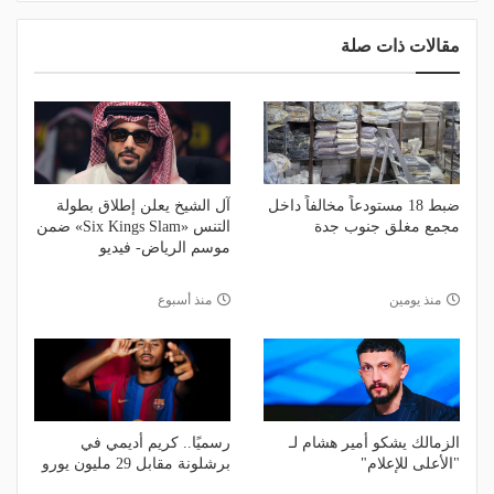
مقالات ذات صلة
ضبط 18 مستودعاً مخالفاً داخل
آل الشيخ يعلن إطلاق بطولة
مجمع مغلق جنوب جدة
التنس «Six Kings Slam» ضمن
موسم الرياض- فيديو
منذ يومين
منذ أسبوع
الزمالك يشكو أمير هشام لـ
رسميًا.. كريم أديمي في
"الأعلى للإعلام"
برشلونة مقابل 29 مليون يورو