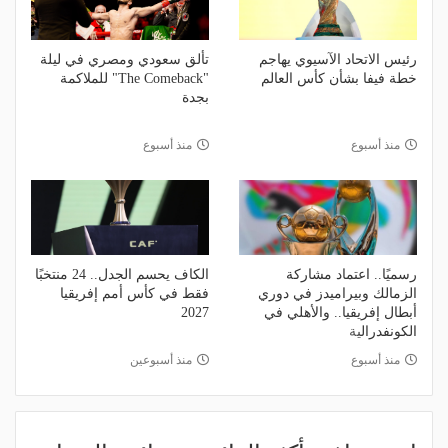
رئيس الاتحاد الآسيوي يهاجم
تألق سعودي ومصري في ليلة
خطة فيفا بشأن كأس العالم
"The Comeback" للملاكمة
بجدة
منذ أسبوع
منذ أسبوع
رسميًا.. اعتماد مشاركة
الكاف يحسم الجدل.. 24 منتخبًا
الزمالك وبيراميدز في دوري
فقط في كأس أمم إفريقيا
أبطال إفريقيا.. والأهلي في
2027
الكونفدرالية
منذ أسبوع
منذ أسبوعين