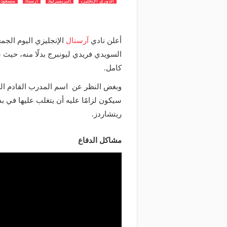
الدوري الإنجليزي
البريميرليج
آرسنال
مسعود أ
أعلن نادي
آرسنال
الإنجليزي اليوم الجمع
السويدي فريدي ليونبرج بدلًا منه، حيث
كامل.
وبغض النظر عن اسم المدرب القادم الذ
سيكون لزامًا عليه أن يتغلب عليها في 
ريتشاردز.
مشاكل الدفاع