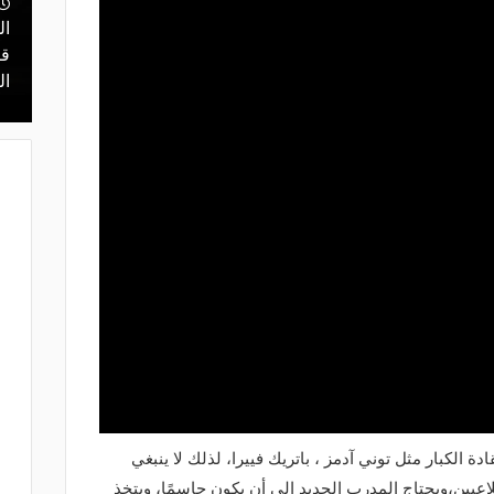
نتقل للدوري
ال
منذ 22 ساعة
ي ليس مكانًا
قرعة تمهيدي أبطال إفريقيا.. مهمة سهلة
قر
لـ "الزمالك" وعقبة مرتقبة في دور الـ 32
ال
قادة الكبار مثل توني آدمز ، باتريك فييرا، لذلك لا ينبغي
عبين،ويحتاج المدرب الجديد إلى أن يكون حاسمًا، ويتخذ