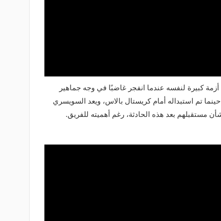
مة كبيرة لنفسه عندما انفجر غاضبًا في وجه جماهير
نما تم استبداله أمام كريستال بالاس، ويعد السويسري
ن مستقبلهم بعد هذه الحادثة، رغم أهميته للفريق.