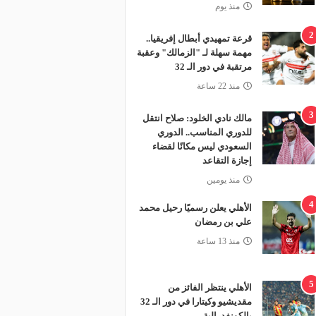
منذ يوم
2
قرعة تمهيدي أبطال إفريقيا..
مهمة سهلة لـ "الزمالك" وعقبة
مرتقبة في دور الـ 32
منذ 22 ساعة
3
مالك نادي الخلود: صلاح انتقل
للدوري المناسب.. الدوري
السعودي ليس مكانًا لقضاء
إجازة التقاعد
منذ يومين
4
الأهلي يعلن رسميًا رحيل محمد
علي بن رمضان
منذ 13 ساعة
5
الأهلي ينتظر الفائز من
مقديشيو وكيتارا في دور الـ 32
بالكونفدرالية