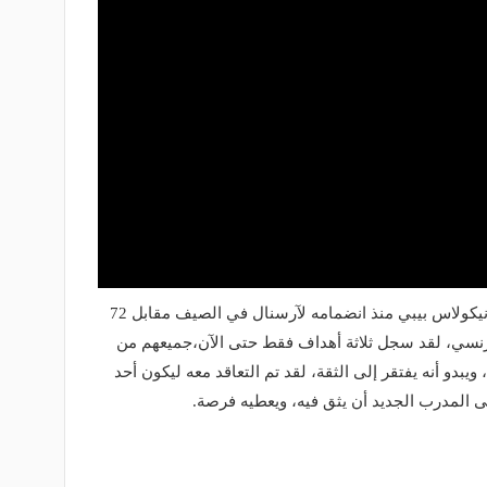
عانى الصفقة الجديدة الجناح الايفواري نيكولاس بيبي منذ انضمامه لآرسنال في الصيف مقابل 72
فرنسي، لقد سجل ثلاثة أهداف فقط حتى الآن،جميعهم من
 لمدة 944 دقيقة فقط، ويبدو أنه يفتقر إلى الثقة، لقد تم التعاقد معه ليكون أحد
 المدرب الجديد أن يثق فيه، ويعطيه فرصة.