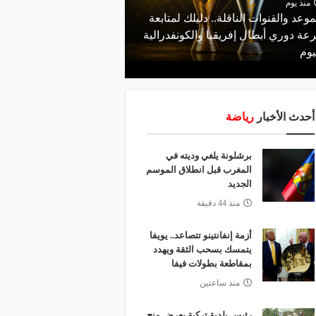
منذ يوم
منذ يومين
موعد والقنوات الناقلة.. دليلك لمتابعة
مالك نادي الخلود: صلاح ا
عة دوري أبطال إفريقيا والكونفدرالية
المناسب.. الدوري السعود
يوم
لقضاء إجازة التقاعد
أحدث الأخبار
رياضة
برشلونة يلغي وديته في
المغرب قبل انطلاق الموسم
الجديد
منذ 44 دقيقة
أزمة إنفانتينو تتصاعد.. يويفا
يتمسك بسحب الثقة ويهدد
بمقاطعة بطولات فيفا
منذ ساعتين
رئيس بلدية تركية يعرض منح