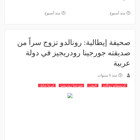
منذ أسبوع
منذ أسبوع
صحيفة إيطالية: رونالدو تزوج سراً من
صديقته جورجينا رودريجيز في دولة
عربية
منذ 6 سنوات
كريستيانو رونالدو
المغرب
جورجينا رودريجيز
إيرينا شايك