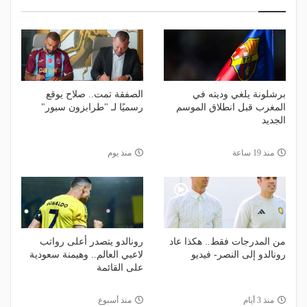
برشلونة يلغي وديته في
الصفقة تمت.. صلاح يوقع
المغرب قبل انطلاق الموسم
رسميًا لـ "طرابزون سبور"
الجديد
منذ 19 ساعة
منذ يوم
من المدرجات فقط.. هكذا عاد
رونالدو يتصدر أعلى رواتب
رونالدو إلى النصر- فيديو
لاعبي العالم.. وهيمنة سعودية
على القائمة
منذ 3 أيام
منذ أسبوع