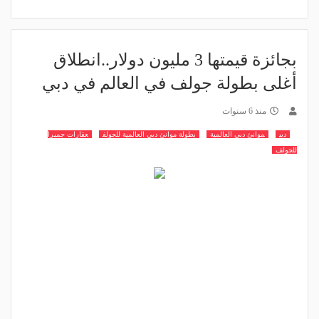
بجائزة قيمتها 3 مليون دولار..انطلاق
أغلى بطولة جولف في العالم في دبي
منذ 6 سنوات
دبي
موانئ دبي العالمية
بطولة موانئ دبي العالمية للجولف
عقارات جميرا
للجولف