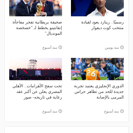
رسميًا.. رينارد يعود لقيادة
صحيفة بريطانية تفجر مفاجأة:
منتخب كوت ديفوار
إنفانتينو يخطط لـ "خصخصة
المونديال"
منذ يومين
منذ أسبوع
الدوري الإنجليزي يعتمد تجربة
تحت سفح الأهرامات.. الأهلي
جديدة للحد من تظاهر حراس
المصري يعلن عن أكبر عقد
المرمى بالإصابة
رعاية في تاريخه- صور
منذ أسبوع
منذ أسبوع