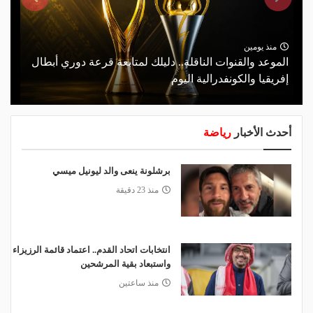
منذ يومين
الموعد والقنوات الناقلة.. دليلك لمتابعة قرعة دوري أبطال
إفريقيا والكونفدرالية اليوم
أحدث الأخبار
رياضة
برشلونة ينعى والد ليونيل ميسي
منذ 23 دقيقة
انتخابات اتحاد القدم.. اعتماد قائمة الرزيزاء
واستبعاد بقية المرشحين
منذ ساعتين