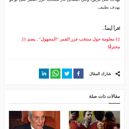
بهدف نظيف.
اقرأ أيضاً..
12 معلومة حول منتخب جزر القمر "المجهول".. يضم 21
محترفًا
شارك المقال
مقالات ذات صلة