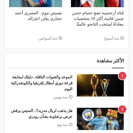
قناة أرجنتينية تضع حسام حسن
بقميص نيوم.. المصري أحمد
ضمن قائمة أكثر 10 شخصيات
حجازي يعلن اعتزاله
معاداةً لمنتخب التانجو عالميًا
منذ أسبوع
منذ أسبوعين
الأكثر مشاهدة
1
الموعد والقنوات الناقلة.. دليلك لمتابعة
قرعة دوري أبطال إفريقيا والكونفدرالية
اليوم
منذ يومين
2
هل يذهب لريال مدريد؟.. السيتي يرفض
عرض برشلونة بشأن رودري
منذ يوم