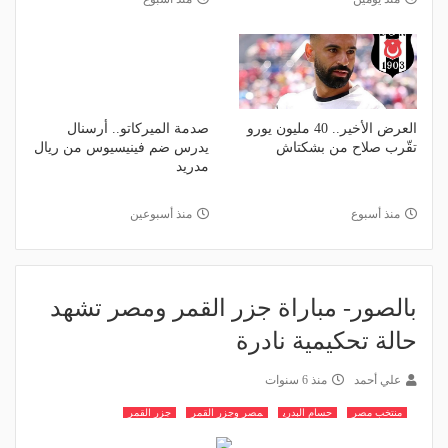
العرض الأخير.. 40 مليون يورو
صدمة الميركاتو.. أرسنال
تقّرب صلاح من بشكتاش
يدرس ضم فينيسيوس من ريال
مدريد
منذ أسبوع
منذ أسبوعين
بالصور- مباراة جزر القمر ومصر تشهد
حالة تحكيمية نادرة
علي أحمد
منذ 6 سنوات
منتخب مصر
حسام البدري
مصر وجزر القمر
جزر القمر