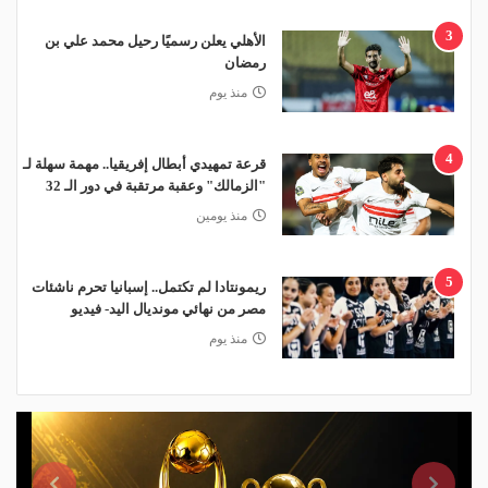
3
الأهلي يعلن رسميًا رحيل محمد علي بن
رمضان
منذ يوم
4
قرعة تمهيدي أبطال إفريقيا.. مهمة سهلة لـ
"الزمالك" وعقبة مرتقبة في دور الـ 32
منذ يومين
5
ريمونتادا لم تكتمل.. إسبانيا تحرم ناشئات
مصر من نهائي مونديال اليد- فيديو
منذ يوم