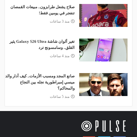
صلاح يشعل طرابزون.. مبيعات القمصان
تنفجر في يومين فقط!
منذ 3 ساعات
تغير ألوان شاشة Galaxy S26 Ultra يثير
القلق.. وسامسونج ترد
منذ 4 ساعات
صانع المجد ومسبب الأزمات.. كيف أدار والد
ميسي إمبراطورية نجله بين النجاح
والمحاكم؟
منذ 5 ساعات