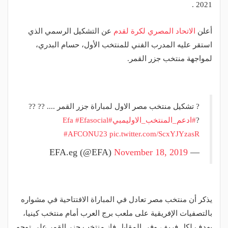
2021 .
أعلن
الاتحاد المصري لكرة لقدم
عن التشكيل الرسمي الذي
استقر عليه المدرب الفني للمنتخب الأول، حسام البدري،
لمواجهة منتخب جزر القمر.
? تشكيل منتخب مصر الاول لمباراة جزر القمر .... ?? ??
?
#ادعم_المنتخب_الاوليمبي
#Efa
#Efasocial
#AFCONU23
pic.twitter.com/ScxYJYzasR
November 18, 2019
— EFA.eg (@EFA)
يذكر أن منتخب مصر تعادل في المباراة الافتتاحية في مشواره
بالتصفيات الإفريقية على ملعب برج العرب أمام منتخب كينيا،
بهدف لكل فريق، وفي المقابل فاز منتخب جزر القمر على توجو