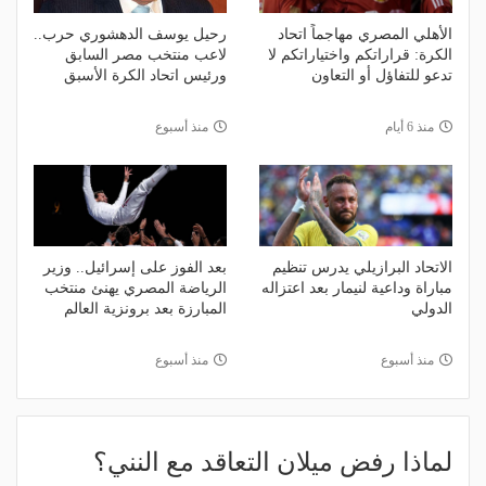
الأهلي المصري مهاجماً اتحاد
رحيل يوسف الدهشوري حرب..
الكرة: قراراتكم واختياراتكم لا
لاعب منتخب مصر السابق
تدعو للتفاؤل أو التعاون
ورئيس اتحاد الكرة الأسبق
منذ 6 أيام
منذ أسبوع
الاتحاد البرازيلي يدرس تنظيم
بعد الفوز على إسرائيل.. وزير
مباراة وداعية لنيمار بعد اعتزاله
الرياضة المصري يهنئ منتخب
الدولي
المبارزة بعد برونزية العالم
منذ أسبوع
منذ أسبوع
لماذا رفض ميلان التعاقد مع النني؟