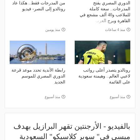
الدوري المصري يفتح
من المدرجات فقط.. هكذا عاد
المدرجات.. سعة كاملة
رونالدو إلى النصر- فيديو
للملاعب و40 ألف مشجع في
القاهرة وبرج العرب
منذ 4 ساعات
منذ يومين
رونالدو يتصدر أعلى رواتب
رابطة الأندية تحدد موعد قرعة
لاعبي العالم.. وهيمنة سعودية
الدوري المصري للموسم
على القائمة
الجديد
منذ أسبوع
منذ أسبوع
بالفيديو - الأرجنتين تقهر البرازيل بهدف
ميسي في" سوبر كلاسيكو" السعودية