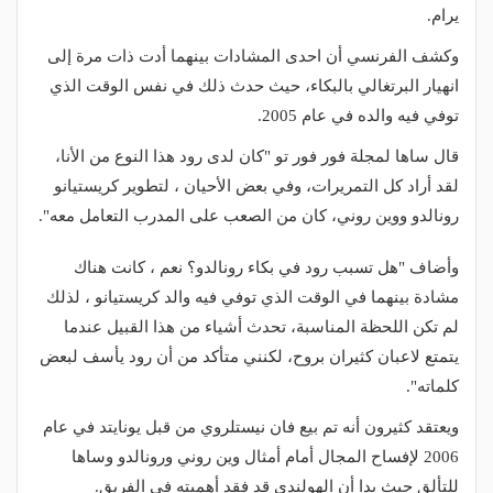
يرام.
وكشف الفرنسي أن احدى المشادات بينهما أدت ذات مرة إلى
انهيار البرتغالي بالبكاء، حيث حدث ذلك في نفس الوقت الذي
توفي فيه والده في عام 2005.
قال ساها لمجلة فور فور تو "كان لدى رود هذا النوع من الأنا،
لقد أراد كل التمريرات، وفي بعض الأحيان ، لتطوير كريستيانو
رونالدو ووين روني، كان من الصعب على المدرب التعامل معه".
وأضاف "هل تسبب رود في بكاء رونالدو؟ نعم ، كانت هناك
مشادة بينهما في الوقت الذي توفي فيه والد كريستيانو ، لذلك
لم تكن اللحظة المناسبة، تحدث أشياء من هذا القبيل عندما
يتمتع لاعبان كثيران بروح، لكنني متأكد من أن رود يأسف لبعض
كلماته".
ويعتقد كثيرون أنه تم بيع فان نيستلروي من قبل يونايتد في عام
2006 لإفساح المجال أمام أمثال وين روني ورونالدو وساها
للتألق حيث بدا أن الهولندي قد فقد أهميته في الفريق.