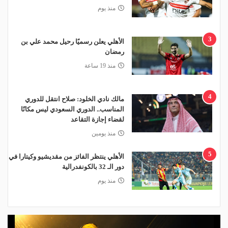
منذ يوم
3
الأهلي يعلن رسميًا رحيل محمد علي بن
رمضان
منذ 19 ساعة
4
مالك نادي الخلود: صلاح انتقل للدوري
المناسب.. الدوري السعودي ليس مكانًا
لقضاء إجازة التقاعد
منذ يومين
5
الأهلي ينتظر الفائز من مقديشيو وكيتارا في
دور الـ 32 بالكونفدرالية
منذ يوم