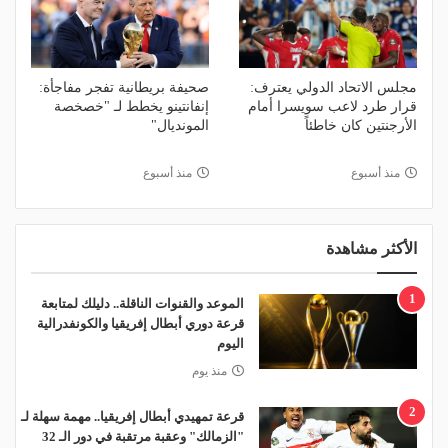
مجلس الاتحاد الدولي يعترف:
صحيفة بريطانية تفجر مفاجأة:
قرار طرد لاعب سويسرا أمام
إنفانتينو يخطط لـ "خصخصة
الأرجنتين كان خاطئاً
المونديال"
منذ أسبوع
منذ أسبوع
الأكثر مشاهدة
1
الموعد والقنوات الناقلة.. دليلك لمتابعة
قرعة دوري أبطال إفريقيا والكونفدرالية
اليوم
منذ يوم
2
قرعة تمهيدي أبطال إفريقيا.. مهمة سهلة لـ
"الزمالك" وعقبة مرتقبة في دور الـ 32