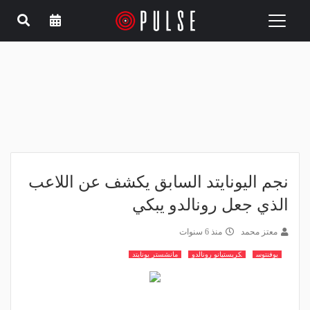
Toggle
navigation
نجم اليونايتد السابق يكشف عن اللاعب
الذي جعل رونالدو يبكي
معتز محمد
منذ 6 سنوات
يوفنتوس
كريستيانو رونالدو
مانشستر يونايتد