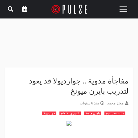
Toggle
navigation
مفاجأة مدوية .. جوارديولا قد يعود
لتدريب بايرن ميونخ
معتز محمد
منذ 6 سنوات
مانشستر سيتي
بايرن ميونخ
الدوري الألماني
جوارديولا