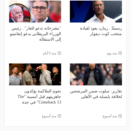
رسميًا.. رينارد يعود لقيادة
"مقترحاته تدعو للعار".. رئيس
منتخب كوت ديفوار
الوزراء البريطاني يدعو إنفانتينو
إلى الاستقالة
منذ يوم
منذ 6 أيام
تقارير: سلوت ضمن المرشحين
نجوم الملاكمة يؤكدون
لخلافة يايسله في الأهلي
جاهزيتهم قبل أمسية “The
Comeback 13” في جدة
منذ أسبوع
منذ أسبوع