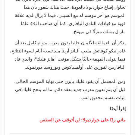
تحاول إقناع جوارديولا بالعودة، حيث هناك شعور بأن هذا
الموسم هو آخر موسم له مع السيتي، فيما لا يزال لديه علاقة
قوية مع قيادات النادي البافاري، كما أن صاحب الـ48 عامًا
مازال يمتلك منزلًا في ميونخ.
يذكر أن العمالقة الألمان حاليا بدون مدرب بدوام كامل بعد أن
غادر نيكو كوفاتش ملعب أليانز أرينا منذ تسعة أيام لسوء النتائج،
فيما يتولى المهمة حاليًا بشكل مؤقت "هانز فليك"، والذي قاد
البافاريين لفوزين على أولمبياكوس وبوروسيا دورتموند.
ومن المحتمل أن يقود فليك بايرن حتى نهاية الموسم الحالي،
قبل أن يتم تعيين مدرب جديد بعقد دائم، ما لم ينجح فليك في
إثبات نفسه بتحقيق لقب.
إقرأ أيضًا
ماني ردًا على جوارديولا: لن أتوقف عن الغطس