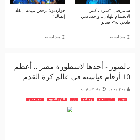
سامرفيل: "شرف كبير
جوارديولا يرفض مهمة "إنقاذ
الانضمام للهلال.. وإحساسي
إيطاليا"
قادني له"- فيديو
منذ أسبوع
منذ أسبوع
بالصور - أحدها لأسطورة مصر .. أعظم
10 أرقام قياسية في عالم كرة القدم
معتز محمد
منذ 6 سنوات
ميسي
كأس العالم
رونالدو
بيليه
الكرة الذهبية
أحمد حسن