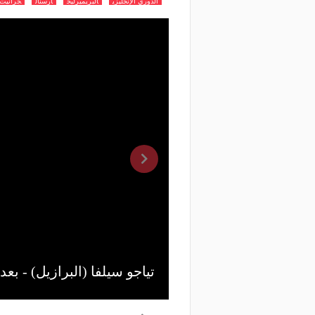
الدوري الإنجليزي
البريميرليج
آرسنال
جرانيت 
بعد معركة مع ثلاثة
تياجو سيلفا (البرازيل) - بع