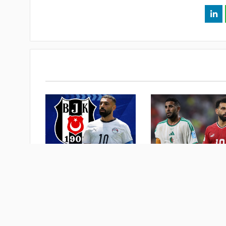
صلاح ومحرز في الصدارة.. 61
تحسبًا لفشل صفقة محمد
مونديال 2026 بلا أندية
صلاح.. بشتكاش يدرس ضم
لاعب آخر من ليفربول
 أسبوع
منذ أسبوع