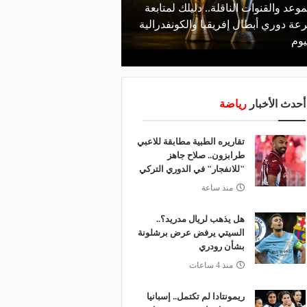
موعد والقنوات الناقلة.. دليلك لمتابعة
منذ يوم
عة دوري أبطال إفريقيا والكونفدرالية
الأهلي يعلن رسميًا رحيل
يوم
رمضان
أحدث الأخبار
رياضة
تقاريره الطبية مطابقة للاعبي
طرابزون.. صلاح جاهز
"للانفجار" في الدوري التركي
منذ ساعة
هل يذهب لريال مدريد؟..
السيتي يرفض عرض برشلونة
بشأن رودري
منذ 4 ساعات
ريمونتادا لم تكتمل.. إسبانيا