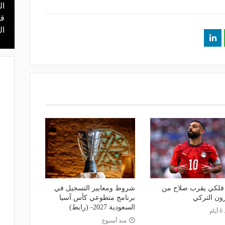
ال
منذ 4 ساعات
 محمد علي بن
هل يذهب لريال مدريد؟.. السيتي يرفض
قر
عرض برشلونة بشأن رودري
ال
فلكي يقرب صلاح من
شروط ومعايير التسجيل في
ون التركي
برنامج متطوعي كأس آسيا
السعودية 2027- (رابط)
ام
منذ أسبوع