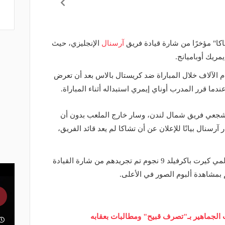
كا" مؤخرًا من شارة قيادة فريق
آرسنال
الإنجليزي، حيث
يمريك أوباميانج.
الآلاف خلال المباراة ضد كريستال بالاس بعد أن تعرض
ما قرر المدرب أوناي إيمري استبداله أثناء المباراة.
جعي فريق شمال لندن، وسار خارج الملعب بدون أن
سنال بيانًا للإعلان عن أن تشاكا لم يعد قائد الفريق،
وفي هذا الصدد، استعرض الصحفي العالمي كيرت باكرفيلد 9 نجوم تم تجريدهم من شارة القيادة
بمشاهدة ألبوم الصور في الأعلى.
 الجماهير بـ"تصرف قبيح" ومطالبات بعقابه