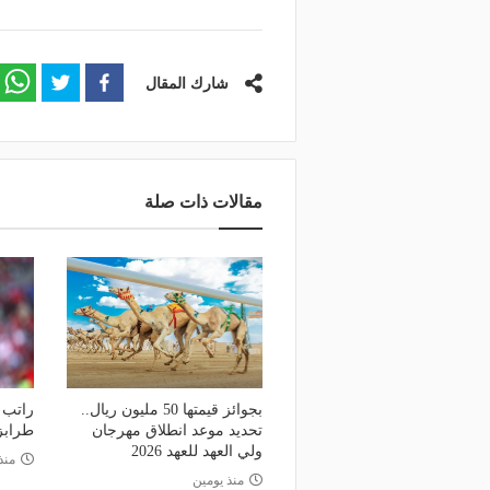
وعد والقنوات الناقلة.. دليلك لمتابعة
منذ يوم
عة دوري أبطال إفريقيا والكونفدرالية
الأهلي يعلن رسميًا رحيل
وم
رمضان
شارك المقال
مقالات ذات صلة
بجوائز قيمتها 50 مليون ريال..
راتب 
تحديد موعد انطلاق مهرجان
طرابز
ولي العهد للعهد 2026
منذ 6 أي
منذ يومين