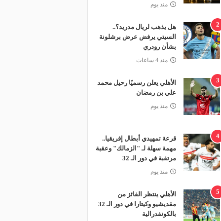
منذ يوم
2
هل يذهب لريال مدريد؟..
السيتي يرفض عرض برشلونة
بشأن رودري
منذ 4 ساعات
3
الأهلي يعلن رسميًا رحيل محمد
علي بن رمضان
منذ يوم
4
قرعة تمهيدي أبطال إفريقيا..
مهمة سهلة لـ "الزمالك" وعقبة
مرتقبة في دور الـ 32
منذ يوم
شاكا (آرسنال) - بسبب مشادة كلامية مع جماهير الفريق
5
الأهلي ينتظر الفائز من
مقديشيو وكيتارا في دور الـ 32
بالكونفدرالية