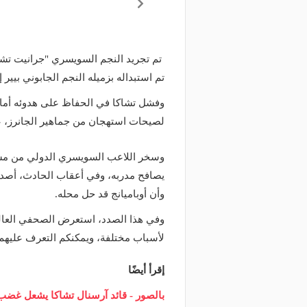
تم تجريد النجم السويسري "جرانيت تشا
تم استبداله بزميله النجم الجابوني بيير إ
وفشل تشاكا في الحفاظ على هدوئه أمام 
لصيحات استهجان من جماهير الجانرز، عند
وسخر اللاعب السويسري الدولي من مش
يصافح مدربه، وفي أعقاب الحادث، أصدر آر
وأن أوباميانج قد حل محله.
لأسباب مختلفة، ويمكنكم التعرف عليهم 
إقرأ أيضًا
بالصور - قائد آرسنال تشاكا يشعل غضب
منذ يوم