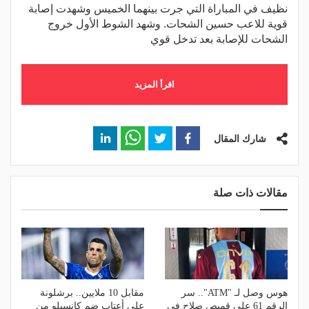
نظيف في المباراة التي جرت بينهما الخميس وشهدت إصابة
قوية للاعب حسين الشحات. وشهد الشوط الأول خروج
الشحات للإصابة بعد تدخل قوي
اقرأ المزيد
شارك المقال
مقالات ذات صلة
هوس وصل لـ "ATM".. سر
مقابل 10 ملايين.. برشلونة
الرقم 61 على قميص صلاح في
على أعتاب ضم كانسيلو من