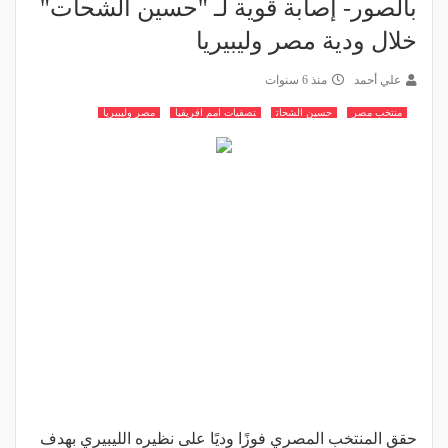
بالصور- إصابة قوية لـ "حسين الشحات"
خلال ودية مصر وليبيريا
علي أحمد
منذ 6 سنوات
منتخب مصر
حسين الشحات
تصفيات امم افريقيا
مصر وليبيريا
حقق المنتخب المصري فوزًا وديًا على نظيره الليبيري بهدف