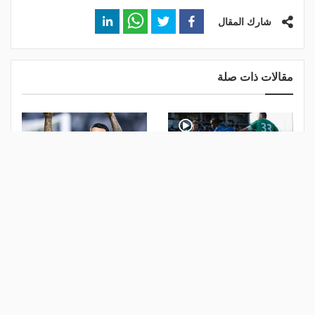
شارك المقال
مقالات ذات صلة
بداية ولا أروع مع الزعيم..
مقابل 10 ملايين.. برشلونة
سامرفيل يسجل هدفًا مذهلًا
على أعتاب ضم كانسيلو من
للهلال- فيديو
الهلال
منذ 5 أيام
منذ 6 أيام