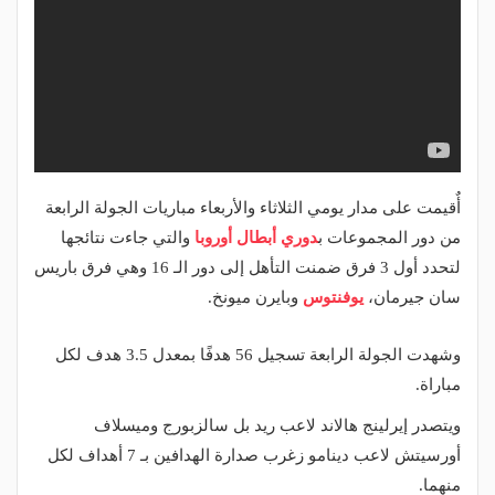
أٌقيمت على مدار يومي الثلاثاء والأربعاء مباريات الجولة الرابعة
من دور المجموعات ب
دوري أبطال أوروبا
والتي جاءت نتائجها
لتحدد أول 3 فرق ضمنت التأهل إلى دور الـ 16 وهي فرق باريس
سان جيرمان،
يوفنتوس
وبايرن ميونخ.
وشهدت الجولة الرابعة تسجيل 56 هدفًا بمعدل 3.5 هدف لكل
مباراة.
ويتصدر إيرلينج هالاند لاعب ريد بل سالزبورج وميسلاف
أورسيتش لاعب دينامو زغرب صدارة الهدافين بـ 7 أهداف لكل
منهما.