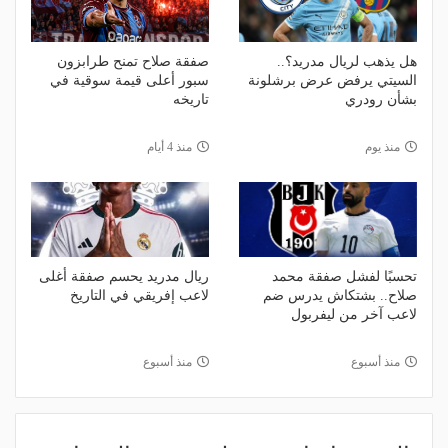
هل يذهب لريال مدريد؟..
صفقة صلاح تمنح طرابزون
السيتي يرفض عرض برشلونة
سبور أعلى قيمة سوقية في
بشأن رودري
تاريخه
منذ يوم
منذ 4 أيام
تحسبًا لفشل صفقة محمد
ريال مدريد يحسم صفقة أغلى
صلاح.. بشتكاش يدرس ضم
لاعب إفريقي في التاريخ
لاعب آخر من ليفربول
منذ أسبوع
منذ أسبوع