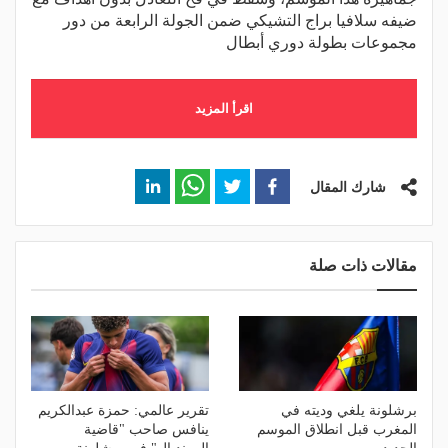
ضيفه سلافيا براج التشيكي ضمن الجولة الرابعة من دور
مجموعات بطولة دوري أبطال
اقرأ المزيد
شارك المقال
مقالات ذات صلة
برشلونة يلغي وديته في
تقرير عالمي: حمزة عبدالكريم
المغرب قبل انطلاق الموسم
ينافس صاحب "قاضية