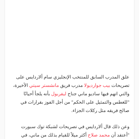
علق المدرب السابق للمنتخب الإنجليزي سام ألاردايس على
تصريحات
بيب جوارديولا
مدرب فريق
مانشستر سيتي
الأخيرة،
والتي اتهم فيها ساديو ماني جناح
ليفربول
بأنه يلجأ أحيانًا
"للغطس والتمثيل على الحكم" من أجل الفوز بقرارات في
صالح فريقه مثل ركلات الجزاء.
وعن ذلك قال ألاردايس في تصريحات لشبكة توك سبورت
"أعتقد أن
محمد صلاح
أكثر ميلاً للقيام بذلك من ماني، في