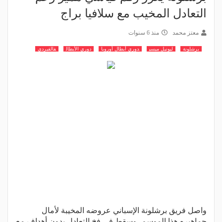
التعادل المخيب مع سلافيا براج
معتز محمد
منذ 6 سنوات
برشلونة
ليونيل ميسي
دوري أبطال أوروبا
دوري الأبطال
فالفيردي
واصل فريق برشلونة الإسباني عروضه المخيبة لأمال
جماهيره هذا الموسم، وسقط في فخ التعادل بدون أهداف مع