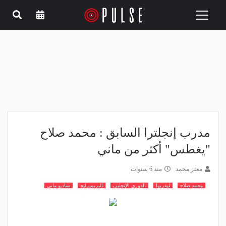
Toggle
navigation
مدرب إنجلترا السابق : محمد صلاح
"يغطس" أكثر من ماني
معتز محمد
منذ 6 سنوات
محمد صلاح
ليفربول
الدوري الإنجليزي
البريميرليج
ساديو ماني