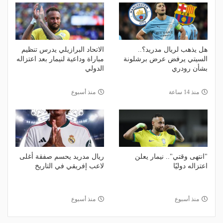
هل يذهب لريال مدريد؟..
الاتحاد البرازيلي يدرس تنظيم
السيتي يرفض عرض برشلونة
مباراة وداعية لنيمار بعد اعتزاله
بشأن رودري
الدولي
منذ 14 ساعة
منذ أسبوع
"انتهى وقتي".. نيمار يعلن
ريال مدريد يحسم صفقة أغلى
اعتزاله دوليًا
لاعب إفريقي في التاريخ
منذ أسبوع
منذ أسبوع