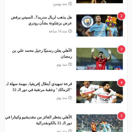
منذ يومين
2
هل يذهب لريال مدريد؟.. السيتي يرفض
عرض برشلونة بشأن رودري
منذ 14 ساعة
3
الأهلي يعلن رسميًا رحيل محمد علي بن
رمضان
منذ يوم
4
قرعة تمهيدي أبطال إفريقيا.. مهمة سهلة لـ
"الزمالك" وعقبة مرتقبة في دور الـ 32
منذ يوم
5
الأهلي ينتظر الفائز من مقديشيو وكيتارا في
دور الـ 32 بالكونفدرالية
منذ يوم