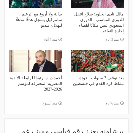
مالك نادي الخلود: صلاح انتقل
بداية ولا أروع مع الزعيم..
للدوري المناسب.. الدوري
سامرفيل يسجل هدفًا مذهلًا
السعودي ليس مكانًا لقضاء
للهلال- فيديو
إجازة التقاعد
منذ 3 أيام
منذ 4 أيام
بعد توقف 3 سنوات.. عودة
أحمد دياب رئيسًا لرابطة الأندية
نشاط كرة القدم في فلسطين
المصرية المحترفة لموسم
2026-2027
منذ 6 أيام
منذ أسبوع
برشلونة يعزز رقم قياسي مميز رغم