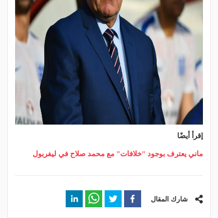
إقرأ أيضًا
ماني يعترف بوجود "خلافات" مع محمد صلاح في ليفربول
شارك المقال