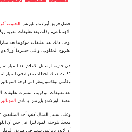
جنوب أفريقيا
لوحة الموناليزا
أورلاندو بايرتس
حصل فريق أورلاندو بايرتس
الجنوب أفر
الاجتماعي، وذلك بعد تعليقات مدربه رولا
وجاء ذلك بعد تعليقات موكوينا بعد مبار
لخروج المغلوب، والتي خسرها أورلاندو ب
في حديثه لوسائل الإعلام بعد المباراة،
"كانت هناك لحظات معينة في المباراة،
وكأنني بيكاسو ينظر إلى لوحة الموناليزا
بعد تعليقات موكوينا، انتشرت تعليقات ا
لتصف أورلاندو بايرتس بـ نادي
الموناليزا
وعلى سبيل المثال كتب أحد المتابعين "هل
معجبًا بلوحته الموناليزا، في حين أن ال
أورلاندو بايرتس يسير في طريق الدمار، 