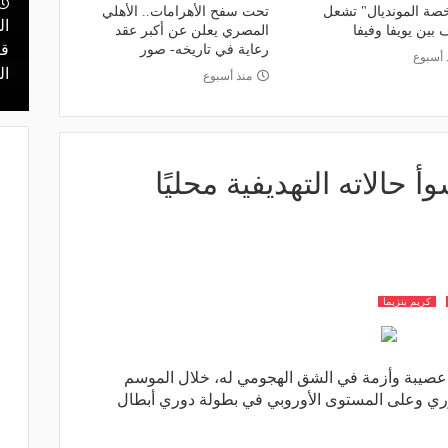
منذ يوم
ة المونديال" تشعل
تحت سفح الأهرامات.. الأهلي
مالك نادي الخلود: صلاح انتقل للدوري
ال
 بين يويفا وفيفا
المصري يعلن عن أكبر عقد
يا.. مهمة سهلة
المناسب.. الدوري السعودي ليس مكانًا
قر
رعاية في تاريخه- صور
 أسبوع
في دور الـ 32
لقضاء إجازة التقاعد
ال
منذ أسبوع
 حالاته التهديفية محليًا
كريم بنزيما
 عصيبة وأزمة في الشق الهجومي له، خلال الموسم
ري وعلى المستوى الأوروبي في بطولة دوري أبطال