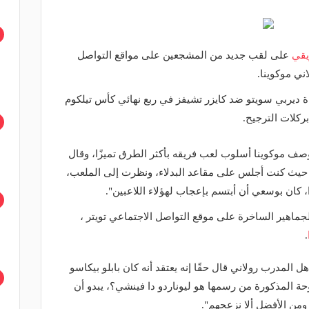
يقي
على لقب جديد من المشجعين على مواقع التواصل
ني موكوينا.
اة ديربي سويتو ضد كايزر تشيفز في ربع نهائي كأس تيلكوم
ركلات الترجيح.
 وصف موكوينا أسلوب لعب فريقه بأكثر الطرق تميزًا، وقال
 حيث كنت أجلس على مقاعد البدلاء، ونظرت إلى الملعب،
، كان بوسعي أن أبتسم بإعجاب لهؤلاء اللاعبين".
لجماهير الساخرة على موقع التواصل الاجتماعي تويتر ،
.
 المدرب رولاني قال حقًا إنه يعتقد أنه كان بابلو بيكاسو
لوحة المذكورة من رسمها هو ليوناردو دا فينشي؟، يبدو أن
ومن الأفضل ألا نزعجهم".