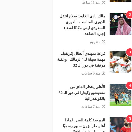
منذ 11 ساعة
2
مالك نادي الخلود: صلاح انتقل
للدوري المناسب.. الدوري
السعودي ليس مكانًا لقضاء
إجازة التقاعد
منذ يوم
3
قرعة تمهيدي أبطال إفريقيا..
مهمة سهلة لـ "الزمالك" وعقبة
مرتقبة في دور الـ 32
منذ 6 ساعات
4
الأهلي ينتظر الفائز من
مقديشيو وكيتارا في دور الـ 32
بالكونفدرالية
منذ 7 ساعات
5
البورصة كلمة السر.. لماذا
أعلن طرابزون سبور رسميًا
عن مفاوضات صلاح؟