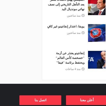
بعد التأهل التاريخي إلى نصف
نهائي مونديال اليد
منذ ساعتين
يويفا: اعتذار إنفانتينو غير كافٍ
منذ ساعتين
إنفانتينو يعتذر عن أزمة
"خصخصة كأس العالم"
ويحتفظ برئاسة "فيفا"
منذ 4 ساعات
أعلن معنا
اتصل بنا