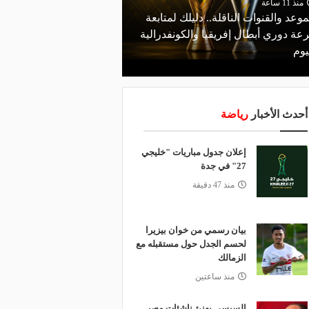
منذ 11 ساعة
موعد والقنوات الناقلة.. دليلك لمتابعة
منذ 6 ساعات
عة دوري أبطال إفريقيا والكونفدرالية
قرعة تمهيدي أبطال إفريق
يوم
لـ "الزمالك" وعقبة مرتقبة 
أحدث الأخبار
رياضة
إعلان جدول مباريات "خليجي
27" في جدة
منذ 47 دقيقة
بيان رسمي من خوان بيزيرا
لحسم الجدل حول مستقبله مع
الزمالك
منذ ساعتين
السيسي يهنئ ناشئات مصر