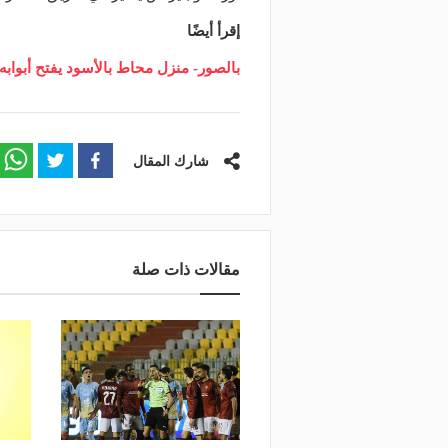
إقرأ أيضًا
بالصور- منزل محاط بالأسود يفتح أبوابه
شارك المقال
مقالات ذات صلة