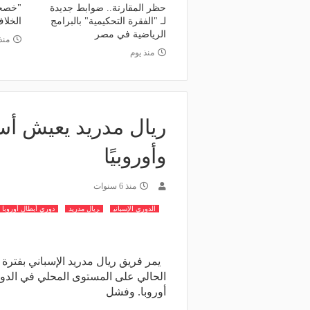
منذ 11 ساعة
حظر المقارنة.. ضوابط جديدة
"خصخص
وعد والقنوات الناقلة.. دليلك لمتابعة
منذ 6 ساعات
لـ "الفقرة التحكيمية" بالبرامج
الخلاف
عة دوري أبطال إفريقيا والكونفدرالية
قرعة تمهيدي أبطال إفريق
الرياضية في مصر
منذ
وم
لـ "الزمالك" وعقبة مرتقبة 
منذ يوم
ريال مدريد يعيش أسوأ
وأوروبيًا
منذ 6 سنوات
الدوري الإسباني
ريال مدريد
دوري أبطال أوروبا
يمر فريق ريال مدريد الإسباني بفترة
الحالي على المستوى المحلي في الدو
أوروبا. وفشل