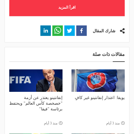
اقرأ المزيد
شارك المقال
مقالات ذات صلة
يويفا: اعتذار إنفانتينو غير كافٍ
إنفانتينو يعتذر عن أزمة
"خصخصة كأس العالم" ويحتفظ
برئاسة "فيفا"
منذ 3 أيام
منذ 3 أيام