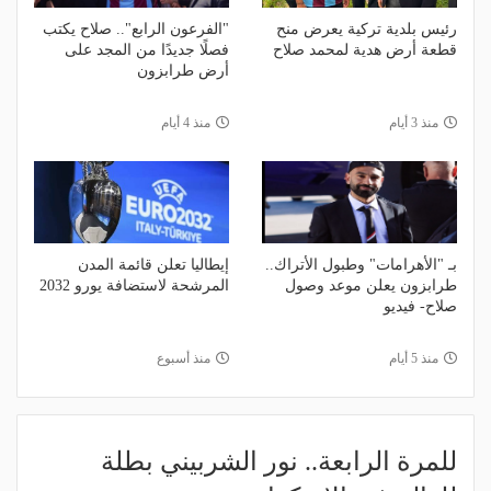
رئيس بلدية تركية يعرض منح
"الفرعون الرابع".. صلاح يكتب
قطعة أرض هدية لمحمد صلاح
فصلًا جديدًا من المجد على
أرض طرابزون
منذ 3 أيام
منذ 4 أيام
بـ "الأهرامات" وطبول الأتراك..
إيطاليا تعلن قائمة المدن
طرابزون يعلن موعد وصول
المرشحة لاستضافة يورو 2032
صلاح- فيديو
منذ 5 أيام
منذ أسبوع
للمرة الرابعة.. نور الشربيني بطلة