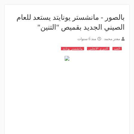
بالصور - مانشستر يونايتد يستعد للعام
الصيني الجديد بقميص "التنين"
معتز محمد
منذ 6 سنوات
الصين
الدوري الإنجليزي
مانشستر يونايتد