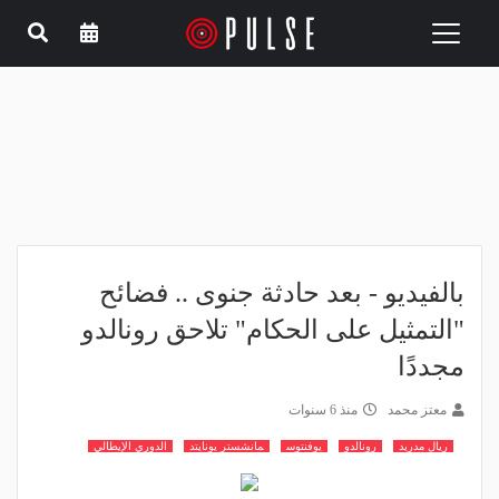
Toggle
navigation
بالفيديو - بعد حادثة جنوى .. فضائح
"التمثيل على الحكام" تلاحق رونالدو
مجددًا
معتز محمد
منذ 6 سنوات
ريال مدريد
رونالدو
يوفنتوس
مانشستر يونايتد
الدوري الإيطالي