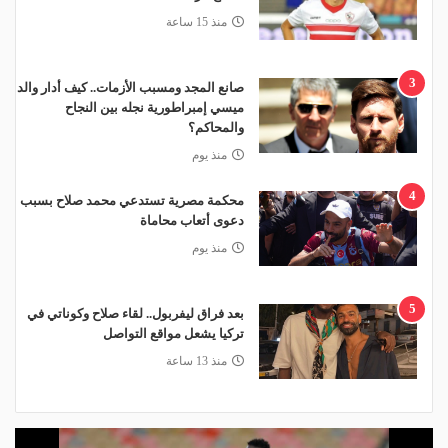
منذ 15 ساعة
3
صانع المجد ومسبب الأزمات.. كيف أدار والد
ميسي إمبراطورية نجله بين النجاح
والمحاكم؟
منذ يوم
4
محكمة مصرية تستدعي محمد صلاح بسبب
دعوى أتعاب محاماة
منذ يوم
5
بعد فراق ليفربول.. لقاء صلاح وكوناتي في
تركيا يشعل مواقع التواصل
منذ 13 ساعة