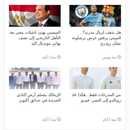
هل يذهب لريال مدريد؟..
السيسي يهنئ ناشئات مصر بعد
السيتي يرفض عرض برشلونة
التأهل التاريخي إلى نصف
بشأن رودري
نهائي مونديال اليد
منذ يومين
منذ 3 أيام
من المدرجات فقط.. هكذا عاد
الزمالك يتسلم أرض النادي
رونالدو إلى النصر- فيديو
الجديدة في حدائق أكتوبر
منذ 5 أيام
منذ 5 أيام