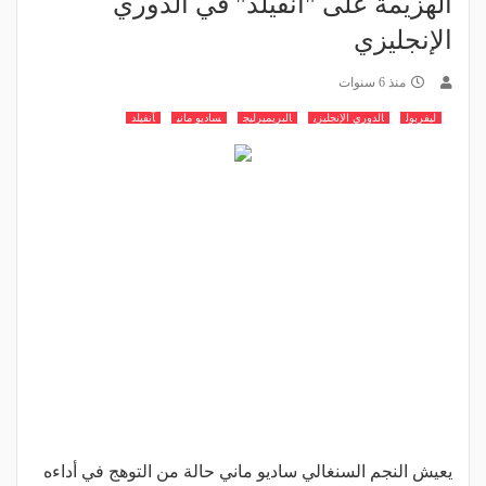
الهزيمة على "آنفيلد" في الدوري
الإنجليزي
منذ 6 سنوات
ليفربول
الدوري الإنجليزي
البريميرليج
ساديو ماني
آنفيلد
يعيش النجم السنغالي ساديو ماني حالة من التوهج في أداءه