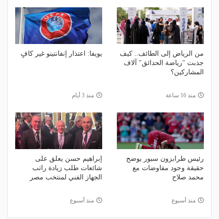
من الرياض إلى الطائف.. كيف
يويفا: اعتذار إنفانتينو غير كافٍ
جذبت "رياضة الحدائق" آلاف
المشاركين؟
منذ 16 ساعة
منذ 3 أيام
رئيس طرابزون سبور يوضح
إبراهيم حسن يعلق على
حقيقة وجود مفاوضات مع
شائعات طلب زيادة راتب
محمد صلاح
الجهاز الفني لمنتخب مصر
منذ أسبوع
منذ أسبوع