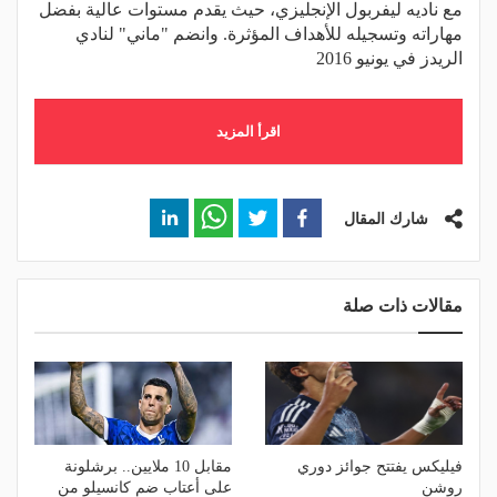
مع ناديه ليفربول الإنجليزي، حيث يقدم مستوات عالية بفضل
مهاراته وتسجيله للأهداف المؤثرة. وانضم "ماني" لنادي
الريدز في يونيو 2016
اقرأ المزيد
شارك المقال
مقالات ذات صلة
فيليكس يفتتح جوائز دوري
مقابل 10 ملايين.. برشلونة
روشن
على أعتاب ضم كانسيلو من