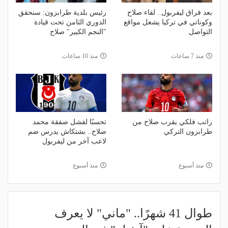
بعد فراق ليفربول.. لقاء صلاح
رئيس بلدية طرابزون: سنحقق
وكوناتي في تركيا يشعل مواقع
الدوري الثامن تحت قيادة
التواصل
"النجم الكبير" صلاح
منذ 7 ساعات
منذ 10 ساعات
راتب فلكي يقرب صلاح من
تحسبًا لفشل صفقة محمد
طرابزون التركي
صلاح.. بشتكاش يدرس ضم
لاعب آخر من ليفربول
منذ أسبوع
منذ أسبوع
طوال 41 شهرًا.. "ماني" لا يعرف