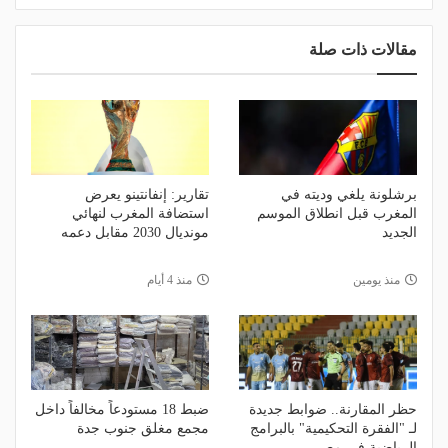
مقالات ذات صلة
برشلونة يلغي وديته في
تقارير: إنفانتينو يعرض
المغرب قبل انطلاق الموسم
استضافة المغرب لنهائي
الجديد
مونديال 2030 مقابل دعمه
منذ يومين
منذ 4 أيام
حظر المقارنة.. ضوابط جديدة
ضبط 18 مستودعاً مخالفاً داخل
لـ "الفقرة التحكيمية" بالبرامج
مجمع مغلق جنوب جدة
الرياضية في مصر