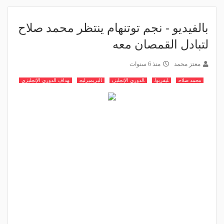
بالفيديو - نجم توتنهام ينتظر محمد صلاح
لتبادل القمصان معه
معتز محمد
منذ 6 سنوات
محمد صلاح
ليفربول
الدوري الإنجليزي
البريميرليج
هداف الدوري الإنجليزي