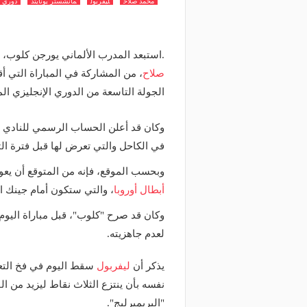
محمد صلاح
ليفربول
مانشستر يونايتد
دوري أ
.استبعد المدرب الألماني يورجن كلوب، ا
صلاح
، من المشاركة في المباراة التي أ
الجولة التاسعة من الدوري الإنجليزي الم
وكان قد أعلن الحساب الرسمي للنادي ا
في الكاحل والتي تعرض لها قبل فترة ال
وبحسب الموقع، فإنه من المتوقع أن ي
أبطال أوروبا
، والتي ستكون أمام جينك ال
وكان قد صرح "كلوب"، قبل مباراة اليوم 
لعدم جاهزيته.
يذكر أن
ليفربول
سقط اليوم في فخ التع
نفسه بأن ينتزع الثلاث نقاط ليزيد من ا
"البريميرليج".