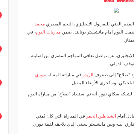
بطال أوروبا
الريدز
لمدير الفني لليفربول الإنجليزي، النجم المصري
محمد
قيمت اليوم أمام مانشستر يونايتد، ضمن
مباريات اليوم
، في
متاز.
لإنجليزي، عن تواصل تعافي المهاجم المصري من إصابته
توقف الدولي.
عود "صلاح" إلى صفوف
الريدز
في مباراته المقبلة ب
دوري
بلجيكي، وستُجرى الأربعاء المقبل.
لشبكة سكاي نيوز، أنه تم استبعاد "صلاح" من مباراة اليوم
ادل أمام
الشياطين الحمر
في المباراة التي كان يُمني
لفارق بينه وبين مانشستر سيتي الذي يلاحقه لقمة دوري