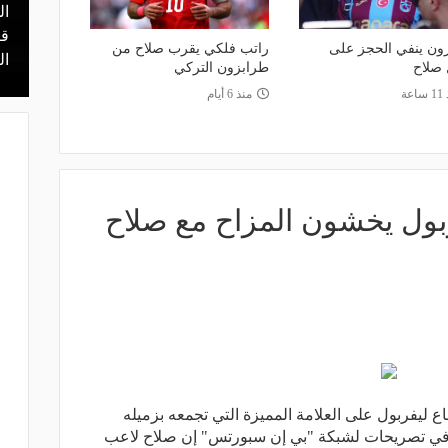
ال
منذ 8 ساعات
 محمد علي بن
هل يذهب لريال مدريد؟.. السيتي يرفض
قر
ون ينفي الحجز على
راتب فلكي يقرب صلاح من
عرض برشلونة بشأن رودري
ال
 صلاح
طرابزون التركي
اعة
منذ 6 أيام
ربول يخشون المزاح مع صلاح
اع ليفربول على العلامة المميزة التي تجمعه بزميله
في تصريحات لشبكة "بي إن سبورتس" إن صلاح لاعب