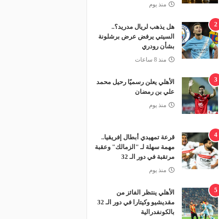
منذ يوم
2
هل يذهب لريال مدريد؟..
السيتي يرفض عرض برشلونة
بشأن رودري
منذ 8 ساعات
3
الأهلي يعلن رسميًا رحيل محمد
علي بن رمضان
منذ يوم
4
قرعة تمهيدي أبطال إفريقيا..
مهمة سهلة لـ "الزمالك" وعقبة
مرتقبة في دور الـ 32
منذ يوم
5
الأهلي ينتظر الفائز من
مقديشيو وكيتارا في دور الـ 32
بالكونفدرالية