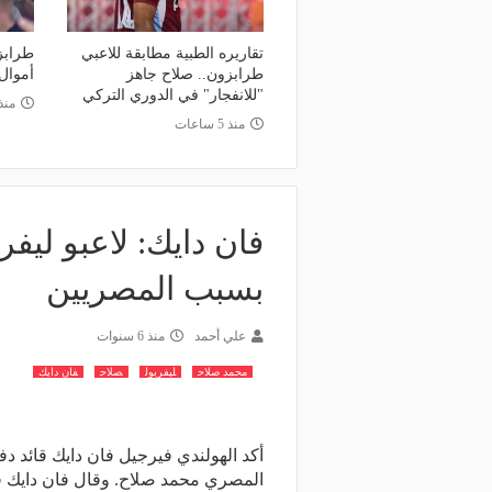
وعد والقنوات الناقلة.. دليلك لمتابعة
منذ يوم
عة دوري أبطال إفريقيا والكونفدرالية
الأهلي يعلن رسميًا رحيل
تقاريره الطبية مطابقة للاعبي
طرابز
وم
رمضان
طرابزون.. صلاح جاهز
أموال
"للانفجار" في الدوري التركي
منذ 11 س
منذ 5 ساعات
فان دايك: لاعبو ليف
بسبب المصريين
علي أحمد
منذ 6 سنوات
محمد صلاح
ليفربول
صلاح
فان دايك
أكد الهولندي فيرجيل فان دايك قائد دف
المصري محمد صلاح. وقال فان دايك 