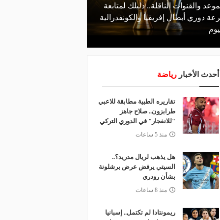
موعد والقنوات الناقلة.. دليلك لمتابعة
منذ يوم
عة دوري أبطال إفريقيا والكونفدرالية
الأهلي يعلن رسميًا رحيل
يوم
رمضان
أحدث الأخبار
رياضة
تقاريره الطبية مطابقة للاعبي
طرابزون.. صلاح جاهز
"للانفجار" في الدوري التركي
منذ 5 ساعات
هل يذهب لريال مدريد؟..
السيتي يرفض عرض برشلونة
بشأن رودري
منذ 8 ساعات
ريمونتادا لم تكتمل.. إسبانيا