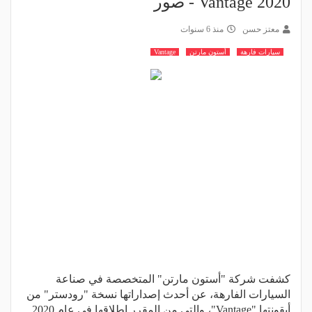
Vantage 2020 - صور
معتز حسن
منذ 6 سنوات
سيارات فارهة
أستون مارتن
Vantage
كشفت شركة "أستون مارتن" المتخصصة في صناعة
السيارات الفارهة، عن أحدث إصداراتها نسخة "رودستر" من
أيقونتها "Vantage"، والتي من المقرر إطلاقها في عام 2020.