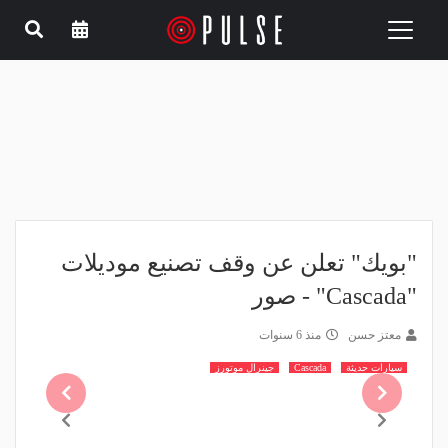
Toggle
navigation
"بويك" تعلن عن وقف تصنيع موديلات
"Cascada" - صور
معتز حسن
منذ 6 سنوات
سيارات حديثة
Cascada
جينرال موتورز