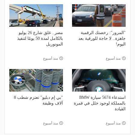
"المرور": رخصتك الرقمية
مصر.. غلق شارع 26 يوليو
جاهزة.. لا حاجة للورقية بعد
بالكامل لمدة 50 يومًا لتنفيذ
اليوم!
المونوريل
منذ أسبوع
منذ أسبوع
استدعاء 5674 سيارة BMW
"بي إم دبليو" تعتزم شطب 8
بالمملكة لوجود خلل في قمرة
آلاف وظيفة
القيادة
منذ أسبوع
منذ أسبوع