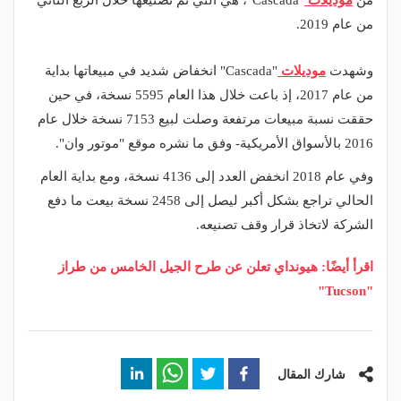
من
موديلات
"Cascada"، هي التي تم تصنيعها خلال الربع الثاني
من عام 2019.
وشهدت
موديلات
"Cascada" انخفاض شديد في مبيعاتها بداية
من عام 2017، إذ باعت خلال هذا العام 5595 نسخة، في حين
حققت نسبة مبيعات مرتفعة وصلت لبيع 7153 نسخة خلال عام
2016 بالأسواق الأمريكية- وفق ما نشره موقع "موتور وان".
وفي عام 2018 انخفض العدد إلى 4136 نسخة، ومع بداية العام
الحالي تراجع بشكل أكبر ليصل إلى 2458 نسخة بيعت ما دفع
الشركة لاتخاذ قرار وقف تصنيعه.
اقرأ أيضًا: هيونداي تعلن عن طرح الجيل الخامس من طراز
"Tucson"
شارك المقال