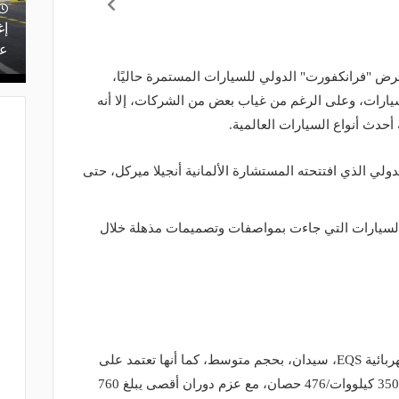
إغ
عل
ض "فرانكفورت" الدولي للسيارات المستمرة حاليًا،
ارات، وعلى الرغم من غياب بعض من الشركات، إلا أنه
حدث أنواع السيارات العالمية.
لي الذي افتتحته المستشارة الألمانية أنجيلا ميركل، حتى
السيارات التي جاءت بمواصفات وتصميمات مذهلة خلال
قدمت شركة مرسيدس بينز نسختها الكهربائية EQS، سيدان، بحجم متوسط، كما أنها تعتمد على
سواعد محركين كهربائيين بقوة إجمالية 350 كيلووات/476 حصان، مع عزم دوران أقصى يبلغ 760