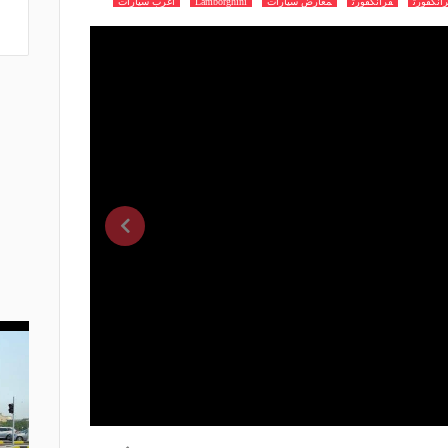
نكفورت
فرانكفورت
معارض سيارات
Lamborghini
اغرب سيارات
سيارة neno