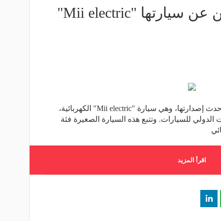
بالصور- "سيات" تعلن عن سيارتها "Mii electric"
أعلنت شركة "سيات" للسيارات عن أحدث إصدارتها، وهي سيارة "Mii electric" الكهربائية،
لدولي للسيارات. وتتبع هذه السيارة الصغيرة فئة
ئي
اقرأ المزيد