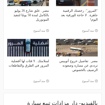
"المرور": رخصتك الرقمية
مصر.. غلق شارع 26 يوليو
جاهزة.. لا حاجة للورقية بعد
بالكامل لمدة 50 يومًا لتنفيذ
اليوم!
المونوريل
منذ أسبوع
منذ أسبوع
مصر.. تفاصيل خروج أتوبيس
لسلامتك.. 9 فئات لها أفضلية
ترددي عن مساره وصعوده
المرور في الطرق والتقاطعات
الرصيف بالخصوص
منذ أسبوع
منذ أسبوع
بالفيديو- دار مزادات تبيع سيارة