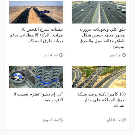
غلق كلي وتحويلات مرورية
بتقنيات تسرع الفحص 10
بمحور محمد حسين هيكل
مرات.. الذكاء الاصطناعي يدعم
بالقاهرة (التفاصيل والطرق
صيانة طرق المملكة
البديلة)
منذ يوم
منذ 4 أيام
130 كاميرا ذكية لرصد شبكة
"بي إم دبليو" تعتزم شطب 8
طرق المملكة على مدار
آلاف وظيفة
الساعة
منذ 6 أيام
منذ أسبوع