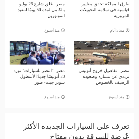
طرق المملكة تحقق معايير
مصر.. غلق شارع 26 يوليو
قياسية في سلامة التحويلات
بالكامل لمدة 50 يومًا لتنفيذ
المرورية
المونوريل
منذ 5 أيام
منذ أسبوع
مصر.. تفاصيل خروج أتوبيس
مصر.."النصر للسيارات" تورد
ترددي عن مساره وصعوده
20 أتوبيسًا جديدًا لأسطول
الرصيف بالخصوص
سوبر جيت- صور
منذ أسبوع
منذ أسبوع
تعرف على السيارات الجديدة الأكثر
عُرضة للسرقة بدون مفتاح