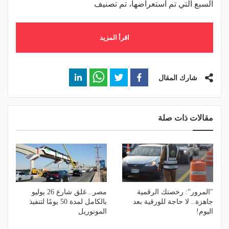
السبع التي تم استعراضها، تم تصنيف
اقرأ المزيد
شارك المقال
مقالات ذات صلة
"المرور": رخصتك الرقمية
مصر.. غلق شارع 26 يوليو
جاهزة.. لا حاجة للورقية بعد
بالكامل لمدة 50 يومًا لتنفيذ
اليوم!
المونوريل