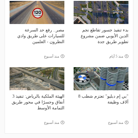
بدء تنفيذ جسور تقاطع نجم
مصر.. رفع حد السرعة
الدين الأيوبي ضمن مشروع
للسيارات على طريق وادي
تطوير طريق جدة
النطرون - العلمين
منذ 5 أيام
منذ أسبوع
"بي إم دبليو" تعتزم شطب 8
الهيئة الملكية بالرياض: تنفيذ 3
آلاف وظيفة
أنفاق وجسرًا في محور طريق
الثمامة الأوسط
منذ أسبوع
منذ أسبوع