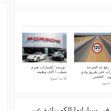
 رفع حد السرعة
"بورشه" للسيارات تعتزم
رات على طريق وادي
شطب 5 آلاف وظيفة
ن - العلمين
منذ أسبوع
 أسبوع
في سياراتها الكهربائية عبر