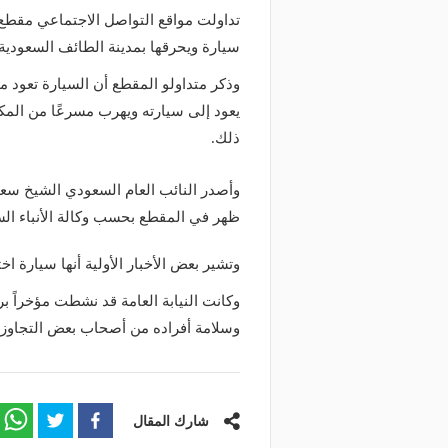
تداولت مواقع التواصل الاجتماعي مقط
سيارة ويحرقها بمدينة الطائف السعودية.
وذكر متداولو المقطع أن السيارة تعود م
يعود إلى سيارته ويهرب مسرعًا من المك
ذلك.
وأصدر النائب العام السعودي الشيخ سعو
ظهر في المقطع بحسب وكالة الأنباء ال
وتشير بعض الأخبار الأولية أنها سيارة ا
وكانت النيابة العامة قد نشطت مؤخراً ب
وسلامة أفراده من أصحاب بعض التجاوز
منذ 20 ساعة
غلق كلي وتحويلات مروري
منذ 12 ساعة
ء تنفيذ أعمال الصيانة لطرق حي الملز
حسين هيكل بالقاهرة (ال
 الرياض
البديلة)
شارك المقال