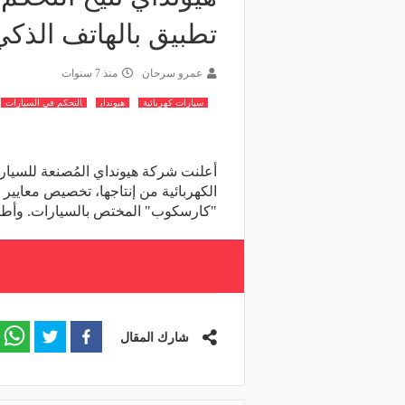
تطبيق بالهاتف الذكي
عمرو سرحان
منذ 7 سنوات
سيارات كهربائية
هيونداي
التحكم في السيارات
أعلنت شركة هيونداي المُصنعة للسيار
الكهربائية من إنتاجها، تخصيص معايير أ
"كارسكوب" المختص بالسيارات. وأط
شارك المقال