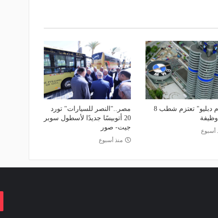
"بي إم دبليو" تعتزم شطب 8
مصر.."النصر للسيارات" تورد
وظيفة
20 أتوبيسًا جديدًا لأسطول سوبر
جيت- صور
 أسبوع
منذ أسبوع