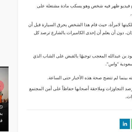
ع فيديو ظهر فيه شخص وهو يسكب مادة مشتعلة على
لكيتها لامرأة، حيث قام هذا الشخص بحرق السيارة قبل أن
ان، دون أن يعلم أن إحدى الكاميرات بالشارع ترصد كل
د بن عبدالله المعجب توجيهًا بالقبض على الشاب الذي
سعودية "واس".
خته بينما لم تتضح صحة هذه الأخبار حتى الساعة.
رصد التجاوزات وملاحقة أصحابها حفاظاً على أمن المجتمع
ات.
ة بمحور محمد
منذ يوم
تفاصيل والطرق
إصدار اللائحة التنفيذية لنشاط نقل
بد
البضائع بالدراجات الآلية
في