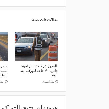
مقالات ذات صلة
"المرور": رخصتك الرقمية
مصر..
جاهزة.. لا حاجة للورقية بعد
للسيا
اليوم!
النطرو
منذ أسبوع
منذ
هيونداي تتيح التحكم 