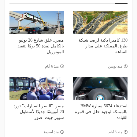
130 كاميرا ذكية لرصد شبكة
مصر.. غلق شارع 26 يوليو
طرق المملكة على مدار
بالكامل لمدة 50 يومًا لتنفيذ
الساعة
المونوريل
منذ يومين
منذ 6 أيام
استدعاء 5674 سيارة BMW
مصر.."النصر للسيارات" تورد
بالمملكة لوجود خلل في قمرة
20 أتوبيسًا جديدًا لأسطول
القيادة
سوبر جيت- صور
منذ 6 أيام
منذ أسبوع