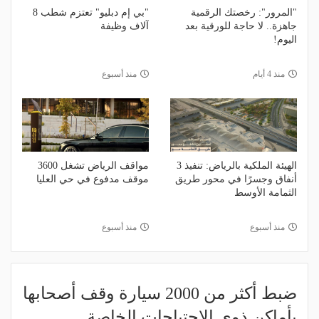
"المرور": رخصتك الرقمية
"بي إم دبليو" تعتزم شطب 8
جاهزة.. لا حاجة للورقية بعد
آلاف وظيفة
اليوم!
منذ 4 أيام
منذ أسبوع
الهيئة الملكية بالرياض: تنفيذ 3
مواقف الرياض تشغل 3600
أنفاق وجسرًا في محور طريق
موقف مدفوع في حي العليا
الثمامة الأوسط
منذ أسبوع
منذ أسبوع
ضبط أكثر من 2000 سيارة وقف أصحابها
بأماكن ذوي الاحتياجات الخاصة