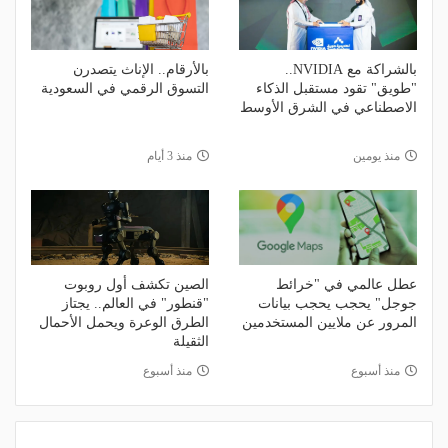
بالشراكة مع NVIDIA..
بالأرقام.. الإناث يتصدرن
"طويق" تقود مستقبل الذكاء
التسوق الرقمي في السعودية
الاصطناعي في الشرق الأوسط
منذ يومين
منذ 3 أيام
عطل عالمي في "خرائط
الصين تكشف أول روبوت
جوجل" يحجب يحجب بيانات
"قنطور" في العالم.. يجتاز
المرور عن ملايين المستخدمين
الطرق الوعرة ويحمل الأحمال
الثقيلة
منذ أسبوع
منذ أسبوع