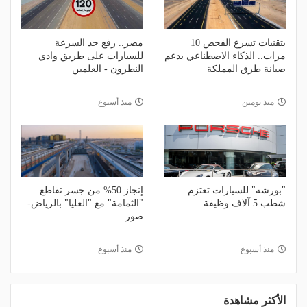
بتقنيات تسرع الفحص 10
مصر.. رفع حد السرعة
مرات.. الذكاء الاصطناعي يدعم
للسيارات على طريق وادي
صيانة طرق المملكة
النطرون - العلمين
منذ يومين
منذ أسبوع
"بورشه" للسيارات تعتزم
إنجاز 50% من جسر تقاطع
شطب 5 آلاف وظيفة
"الثمامة" مع "العليا" بالرياض-
صور
منذ أسبوع
منذ أسبوع
الأكثر مشاهدة