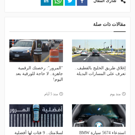
شارك المقال
مقالات ذات صلة
إغلاق طريق الخليج بالقطيف..
"المرور": رخصتك الرقمية
تعرف على المسارات البديلة
جاهزة.. لا حاجة للورقية بعد
اليوم!
منذ يوم
منذ 5 أيام
استدعاء 5674 سيارة BMW
لسلامتك.. 9 فئات لها أفضلية