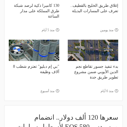
إغلاق طريق الخليج بالقطيف..
130 كاميرا ذكية لرصد شبكة
تعرف على المسارات البديلة
طرق المملكة على مدار
الساعة
منذ يومين
منذ 5 أيام
بدء تنفيذ جسور تقاطع نجم
"بي إم دبليو" تعتزم شطب 8
الدين الأيوبي ضمن مشروع
آلاف وظيفة
تطوير طريق جدة
منذ 6 أيام
منذ أسبوع
سعرها 120 ألف دولار.. انضمام
مرسيدس EQS 580 لأسطول سيارات