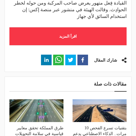
القيادة فِعل متهور يعرض صاحب المركبة ومن حوله لخطر
الحوادِث. وقالت الهيئة في منشور عبر منصة إكس: إن
استخدام السائق لأي جهاز
اقرأ المزيد
شارك المقال
مقالات ذات صلة
بتقنيات تسرع الفحص 10
طرق المملكة تحقق معايير
مرات.. الذكاء الاصطناعي يدعم
قياسية في سلامة التحويلات