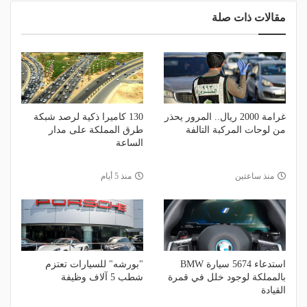
مقالات ذات صلة
غرامة 2000 ريال.. المرور يحذر
130 كاميرا ذكية لرصد شبكة
من لوحات المركبة التالفة
طرق المملكة على مدار
الساعة
منذ ساعتين
منذ 5 أيام
استدعاء 5674 سيارة BMW
"بورشه" للسيارات تعتزم
بالمملكة لوجود خلل في قمرة
شطب 5 آلاف وظيفة
القيادة