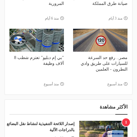
صيانة طرق المملكة
المرورية
منذ 3 أيام
منذ 6 أيام
مصر.. رفع حد السرعة
"بي إم دبليو" تعتزم شطب 8
للسيارات على طريق وادي
آلاف وظيفة
النطرون - العلمين
منذ أسبوع
منذ أسبوع
الأكثر مشاهدة
1
إصدار اللائحة التنفيذية لنشاط نقل البضائع
بالدراجات الآلية