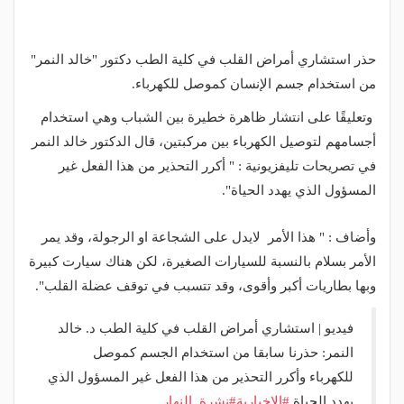
حذر استشاري أمراض القلب في كلية الطب دكتور "خالد النمر"
من استخدام جسم الإنسان كموصل للكهرباء.
وتعليقًا على انتشار ظاهرة خطيرة بين الشباب وهي استخدام
أجسامهم لتوصيل الكهرباء بين مركبتين، قال الدكتور خالد النمر
في تصريحات تليفزيونية : " أكرر التحذير من هذا الفعل غير
المسؤول الذي يهدد الحياة".
وأضاف : " هذا الأمر لايدل على الشجاعة او الرجولة، وقد يمر
الأمر بسلام بالنسبة للسيارات الصغيرة، لكن هناك سيارت كبيرة
وبها بطاريات أكبر وأقوى، وقد تتسبب في توقف عضلة القلب".
فيديو | استشاري أمراض القلب في كلية الطب د. خالد
النمر: حذرنا سابقا من استخدام الجسم كموصل
للكهرباء وأكرر التحذير من هذا الفعل غير المسؤول الذي
يهدد الحياة
#الإخبارية
#نشرة_النهار