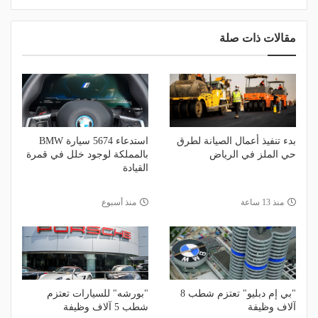
مقالات ذات صلة
بدء تنفيذ أعمال الصيانة لطرق
استدعاء 5674 سيارة BMW
حي الملز في الرياض
بالمملكة لوجود خلل في قمرة
القيادة
منذ 13 ساعة
منذ أسبوع
"بي إم دبليو" تعتزم شطب 8
"بورشه" للسيارات تعتزم
آلاف وظيفة
شطب 5 آلاف وظيفة