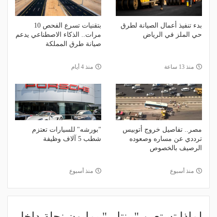
بدء تنفيذ أعمال الصيانة لطرق
بتقنيات تسرع الفحص 10
حي الملز في الرياض
مرات.. الذكاء الاصطناعي يدعم
صيانة طرق المملكة
منذ 13 ساعة
منذ 4 أيام
مصر.. تفاصيل خروج أتوبيس
"بورشه" للسيارات تعتزم
ترددي عن مساره وصعوده
شطب 5 آلاف وظيفة
الرصيف بالخصوص
منذ أسبوع
منذ أسبوع
لماذا تستعين "بينتلي" بمليون نحلة داخل