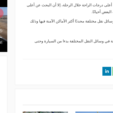
أعلى درجات الراحة خلال الرحلة، إلا أن البحث عن أعلى
البعض أحيانًا.
تعرض موقع "برايت سايد" قائمة 7 وسائل نقل مختلفة محددًا أكثر الأماكن الآمنة فيها وذلك
منذ 6 ساعات
تقنيات تسرع الفحص 10 مرات.. الذكاء
إغلاق طريق الخليج بالقطيف.. تعرف
آمنة في وسائل النقل المختلفة بدءا من السيارة وحتى
رق المملكة
على المسارات البديلة
ال