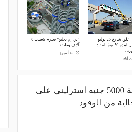
مصر.. غلق شارع 26 يوليو
"بي إم دبليو" تعتزم شطب 8
بالكامل لمدة 50 يومًا لتنفيذ
آلاف وظيفة
وريل
منذ أسبوع
ام
بريطانيا تفرض غرامة 5000 جنيه استرليني على
لية من الوقود