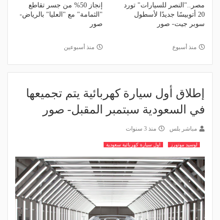
مصر.."النصر للسيارات" تورد
إنجاز 50% من جسر تقاطع
20 أتوبيسًا جديدًا لأسطول
"الثمامة" مع "العليا" بالرياض-
سوبر جيت- صور
صور
منذ أسبوع
منذ أسبوعين
إطلاق أول سيارة كهربائية يتم تجميعها
في السعودية سبتمبر المقبل- صور
مباشر بلس
منذ 3 سنوات
لوسيد موتورز
اول سيارة كهربائية سعودية