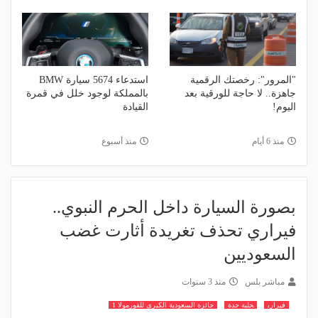
"المرور": رخصتك الرقمية
استدعاء 5674 سيارة BMW
جاهزة.. لا حاجة للورقية بعد
بالمملكة لوجود خلل في قمرة
اليوم!
القيادة
منذ 6 أيام
منذ أسبوع
بصورة السيارة داخل الحرم النبوي..
فيراري تحذف تغريدة أثارت غضب
السعوديين
مباشر بلس
منذ 3 سنوات
فيراري
حلبة جدة
جائزة السعودية الكبرى للفورمولا 1