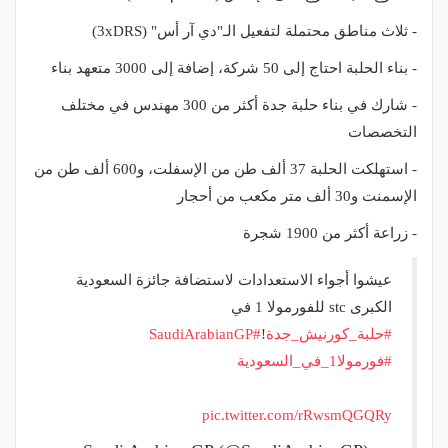
- ثلاث مناطق محتملة لتفعيل الـ"دي آر أس" (3xDRS)
- بناء الحلبة احتاج إلى 50 شركة، إضافة إلى 3000 متعهد بناء
- شارك في بناء حلبة جدة أكثر من 300 مهندس في مختلف
التخصصات
- استهلكت الحلبة 37 ألف طن من الإسفلت، و600 ألف طن من
الإسمنت و30 ألف متر مكعب من أحجار
- زراعة أكثر من 1900 شجرة
عيشوا أجواء الاستعدادات لاستضافة جائزة السعودية
الكبرى stc للفورمولا 1 في
#حلبة_كورنيش_جدة
!
#SaudiArabianGP
#فورمولا1_في_السعودية
pic.twitter.com/rRwsmQGQRy