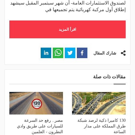
لصندوق الاستثمارات العامة- أن شهر سبتمبر المقبل سيشهد
إطلاق أول مركبة كهربائية يتم تجميعها في
اقرأ المزيد
شارك المقال
مقالات ذات صلة
130 كاميرا ذكية لرصد شبكة
مصر.. رفع حد السرعة
طرق المملكة على مدار
للسيارات على طريق وادي
الساعة
النطرون - العلمين