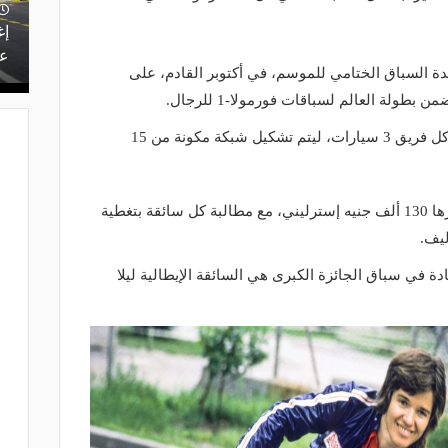
إغ
عل
ة السباق الختامي للموسم، في أكتوبر القادم، على
ولة العالم لسباقات فورمولا-1 للرجال.
وتشارك 5 فرق في البطولة، حيث يضم كل فريق 3 سيارات، ليتم تشكيل شبكة مكونة من 15
وتدعم فورمولا-1 كل سيارة بميزانية قدرها 130 ألف جنيه إسترليني، مع مطالبة كل سائقة بتغطية
ليف.
ة في سباق الجائزة الكبرى هي السائقة الإيطالية ليلا