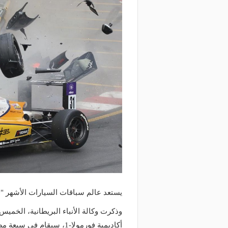
يستعد عالم سباقات السيارات الأشهر "فورمولا 1" لحدث تاريخي بإقامة أول 
وذكرت وكالة الأنباء البريطانية، الخمي