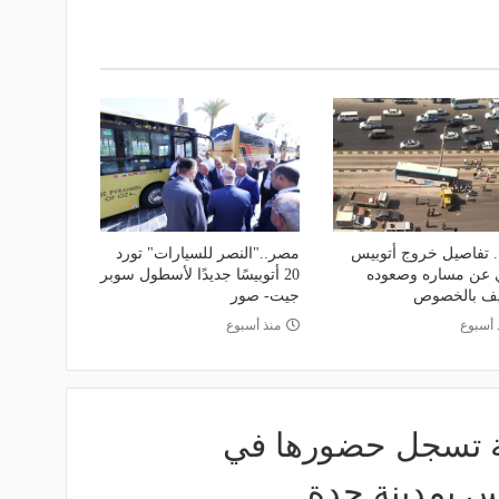
 تفاصيل خروج أتوبيس
مصر.."النصر للسيارات" تورد
 عن مساره وصعوده
20 أتوبيسًا جديدًا لأسطول سوبر
يف بالخصوص
جيت- صور
 أسبوع
منذ أسبوع
ية تسجل حضورها في
س بمدينة جدة