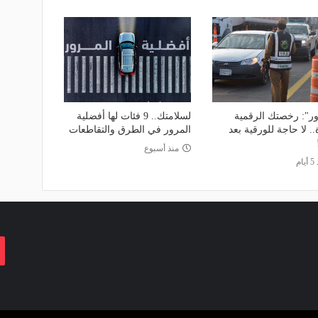
ور": رخصتك الرقمية
لسلامتك.. 9 فئات لها أفضلية
. لا حاجة للورقية بعد
المرور في الطرق والتقاطعات
منذ أسبوع
ام