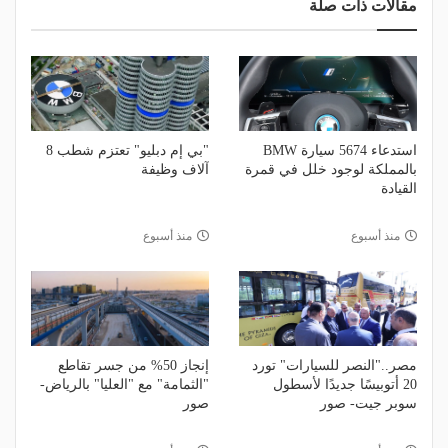
مقالات ذات صلة
استدعاء 5674 سيارة BMW
"بي إم دبليو" تعتزم شطب 8
بالمملكة لوجود خلل في قمرة
آلاف وظيفة
القيادة
منذ أسبوع
منذ أسبوع
مصر.."النصر للسيارات" تورد
إنجاز 50% من جسر تقاطع
20 أتوبيسًا جديدًا لأسطول
"الثمامة" مع "العليا" بالرياض-
سوبر جيت- صور
صور