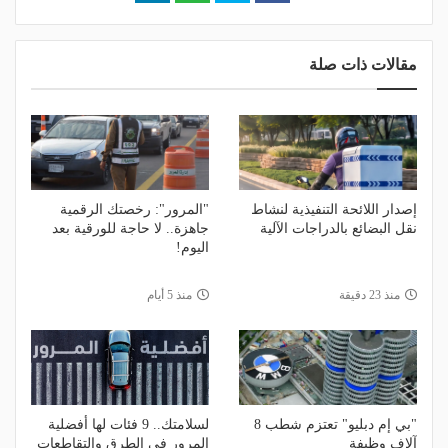
مقالات ذات صلة
إصدار اللائحة التنفيذية لنشاط
"المرور": رخصتك الرقمية
نقل البضائع بالدراجات الآلية
جاهزة.. لا حاجة للورقية بعد
اليوم!
منذ 23 دقيقة
منذ 5 أيام
"بي إم دبليو" تعتزم شطب 8
لسلامتك.. 9 فئات لها أفضلية
آلاف وظيفة
المرور في الطرق والتقاطعات