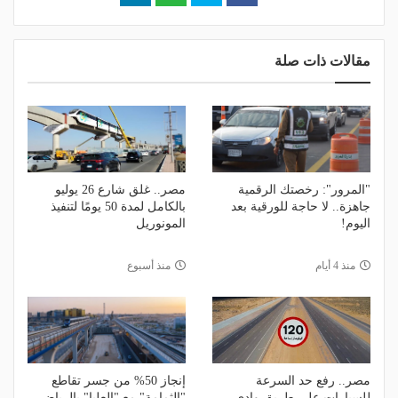
مقالات ذات صلة
"المرور": رخصتك الرقمية
مصر.. غلق شارع 26 يوليو
جاهزة.. لا حاجة للورقية بعد
بالكامل لمدة 50 يومًا لتنفيذ
اليوم!
المونوريل
منذ 4 أيام
منذ أسبوع
مصر.. رفع حد السرعة
إنجاز 50% من جسر تقاطع
للسيارات على طريق وادي
"الثمامة" مع "العليا" بالرياض-