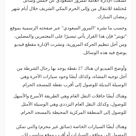
كشفت الإدارة العامة للمرور السعودي عن خمس وسائل
مُختلفة للانتقال من وإلى الحرم المكي الشريف خلال أيام شهر
رمضان المبارك.
وحسب ما نشره "المرور السعودي" عبر صفحته الرسمية بموقع
"تويتر" فإن هذا القرار يأتي تيسيرًا على المعتمرين والمصلين،
ومن أجل تنظيم الحركة المرورية، ونشرت الإدارة مقطع فيديو
يوضح فيه هذه الوسائل.
وأوضح الفيديو ان هناك 27 نقطة يوجد بها رجال الشرطة من
أجل توجيه المشاه، وكذلك أيضًا وجود سيارات الأجرة وهي
الوسيلة البديلة للوصول إلى أقرب نقطة للمسجد الحرام.
وهناك أيضًا حافلات النقل العام وهي الطريقة الأسرع والأسهل
للوصول، وكذلك النقل العام الترددي وهي الوسيلة الأمثل
للوصول إلى المنطقة المركزية المحيطة بالمسجد الحرام.
وهناك أيضًا السيارات الخاصة (سائق غير محرم) والتي تمكن
الوصول إلى مواقف السيارات أو أقرب موقع مناسب لك،