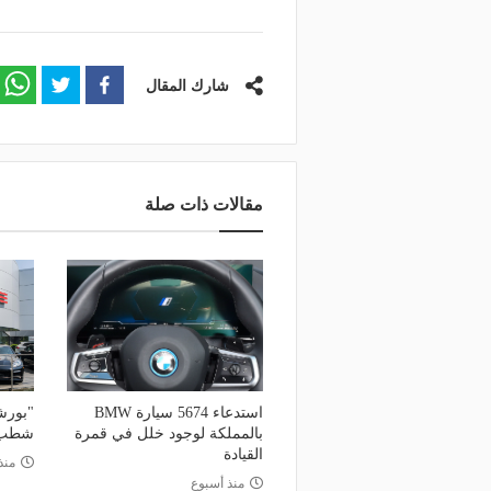
شارك المقال
مقالات ذات صلة
استدعاء 5674 سيارة BMW
"بورش
بالمملكة لوجود خلل في قمرة
شطب 5 آلاف و
القيادة
منذ
منذ أسبوع