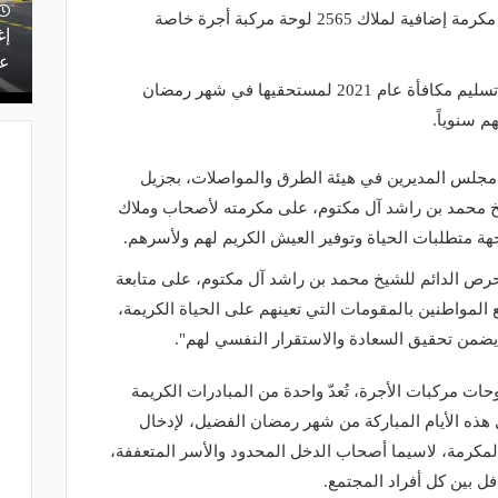
دبي، بصرف 12 مليوناً و825 ألف درهم، مكرمة إضافية لملاك 2565 لوحة مركبة أجرة خاصة
إغ
عل
كما ستبدأ هيئة الطرق والمواصلات في تسليم مكافأة عام 2021 لمستحقيها في شهر رمضان
م سنوياً.
 مجلس المديرين في هيئة الطرق والمواصلات، بجزيل
خ محمد بن راشد آل مكتوم، على مكرمته لأصحاب وملاك
هة متطلبات الحياة وتوفير العيش الكريم لهم ولأسرهم.
لحرص الدائم للشيخ محمد بن راشد آل مكتوم، على متابعة
لمواطنين بالمقومات التي تعينهم على الحياة الكريمة،
يضمن تحقيق السعادة والاستقرار النفسي لهم".
وحات مركبات الأجرة، تُعدّ واحدة من المبادرات الكريمة
 هذه الأيام المباركة من شهر رمضان الفضيل، لإدخال
مكرمة، لاسيما أصحاب الدخل المحدود والأسر المتعففة،
 بين كل أفراد المجتمع.