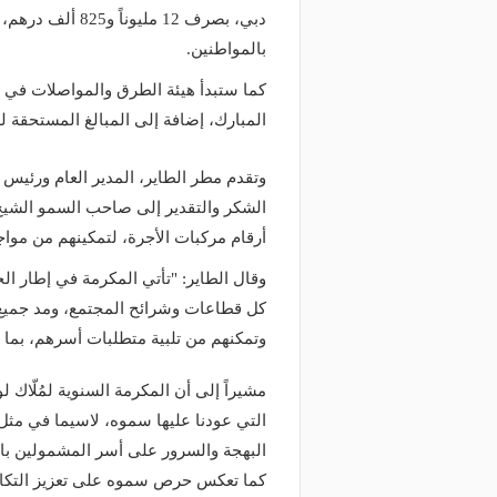
بالمواطنين.
المبارك، إضافة إلى المبالغ المستحقة له
وتقدم مطر الطاير، المدير العام ورئيس
الشكر والتقدير إلى صاحب السمو الشي
أرقام مركبات الأجرة، لتمكينهم من مواج
وقال الطاير: "تأتي المكرمة في إطار ا
كل قطاعات وشرائح المجتمع، ومد جميع ا
وتمكنهم من تلبية متطلبات أسرهم، بما 
مشيراً إلى أن المكرمة السنوية لمُلّاك ل
التي عودنا عليها سموه، لاسيما في مثل
البهجة والسرور على أسر المشمولين بال
كما تعكس حرص سموه على تعزيز التكافل