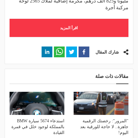
مليوناً و825 ألف درهم، مكرمة إضافية لملاك 2565 لوحة
مركبة أجرة
اقرأ المزيد
شارك المقال
مقالات ذات صلة
"المرور": رخصتك الرقمية
استدعاء 5674 سيارة BMW
جاهزة.. لا حاجة للورقية بعد
بالمملكة لوجود خلل في قمرة
اليوم!
القيادة