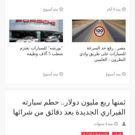
منذ 4 أيام
منذ أسبوع
مصر.. رفع حد السرعة
"بورشه" للسيارات تعتزم
للسيارات على طريق وادي
شطب 5 آلاف وظيفة
النطرون - العلمين
منذ أسبوع
منذ أسبوع
ثمنها ربع مليون دولار.. حطم سيارته
الفيراري الجديدة بعد دقائق من شرائها
منذ 4 سنوات
فيراري
حادث سيارة فيراري