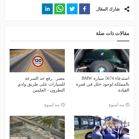
شارك المقال
مقالات ذات صلة
استدعاء 5674 سيارة BMW
مصر.. رفع حد السرعة
بالمملكة لوجود خلل في قمرة
للسيارات على طريق وادي
القيادة
النطرون - العلمين
منذ أسبوع
منذ أسبوع