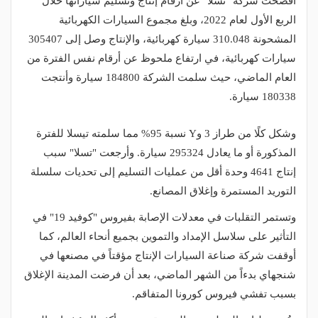
أفصحت شركة "تسلا" عن أرقام إنتاج وتسليم سياراتها خلال
الربع الأول لعام 2022، وبلغ مجموع السيارات الكهربائية
المشحونة 310.048 سيارة كهربائية، والإنتاج وصل إلى 305407
سيارات كهربائية، في ارتفاع ملحوظ عن أرقام نفس الفترة من
العام الماضي، حيث سلمت الشركة 184800 سيارة وأنتجت
180338 سيارة.
وشكل كلًا من طراز 3 وY نسبة 95% مما سلمته تيسلا للفترة
المذكورة أو ما يعادل 295324 سيارة. وأرجعت "تسلا" سبب
إنتاج 4641 وحدة أقل من عمليات التسليم إلى تحديات سلسلة
التوريد المستمرة وإغلاق المصانع.
وتستمر التقلبات في معدلات الإصابة بفيروس "كوفيد 19" في
التأثير على سلاسل الإمداد والتموين بجميع أنحاء العالم، كما
أوقفت شركة صناعة السيارات الإنتاج مؤقتاً في مصنعها في
شنجهاي بدءاً من الشهر الماضي، بعد أن فرضت المدينة الإغلاق
بسبب تفشي فيروس كورونا المتفاقم.