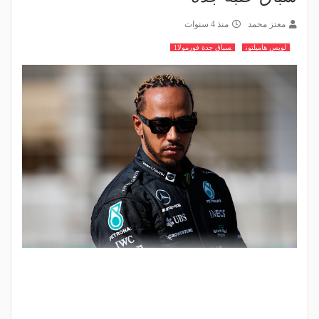
معتز محمد
منذ 4 سنوات
لويس هاميلتون
سباق جدة فورمولا1