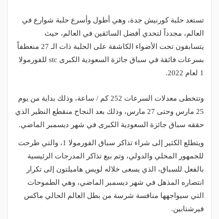
تستعد حلبة كورنيش جدة، وهي أطول وأسرع حلبة شوارع في
العالم، مجدداً لتحدي أفضل السائقين في العالم، حيث
يتسابقون تحت الأضواء الكاشفة على الحلبة ذات الـ 27 منعطفاً
بسرعات فائقة في سباق جائزة السعودية الكبرى stc للفورمولا
1 لعام 2022.
وتتخطى معدلات السرعات 252 كم / ساعة، وذلك بداية من يوم
25 مارس وحتى 27 مارس، وذلك بعد النجاح منقطع النظير الذي
حققه سباق جائزة السعودية الكبرى في شهر ديسمبر الماضي.
ويتطلع الكثير إلى شراء تذاكر سباق الفورمولا 1، والتي طرحت
للجمهور المحلي والدولي، وتم بيع تذاكر المدرجات الرئيسية
بالفعل للسباق، الذي يسعى خلاله لويس هاميلتون إلى تكرار
انتصاره المذهل في شهر ديسمبر الماضي، وهي الطموحات
التي سيواجهها منافسة شرسة من بطل العالم الحالي ماكس
فيرشتابين.