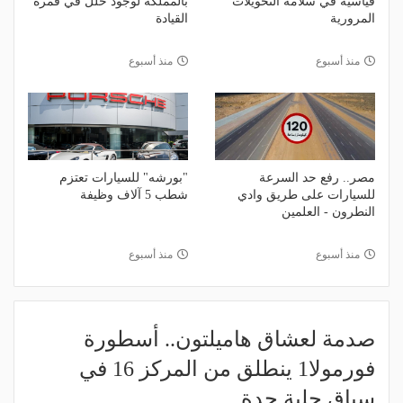
قياسية في سلامة التحويلات
بالمملكة لوجود خلل في قمرة
المرورية
القيادة
منذ أسبوع
منذ أسبوع
مصر.. رفع حد السرعة
"بورشه" للسيارات تعتزم
للسيارات على طريق وادي
شطب 5 آلاف وظيفة
النطرون - العلمين
منذ أسبوع
منذ أسبوع
صدمة لعشاق هاميلتون.. أسطورة
فورمولا1 ينطلق من المركز 16 في
سباق حلبة جدة