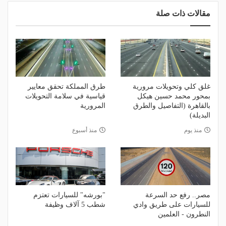
مقالات ذات صلة
غلق كلي وتحويلات مرورية
طرق المملكة تحقق معايير
بمحور محمد حسين هيكل
قياسية في سلامة التحويلات
بالقاهرة (التفاصيل والطرق
المرورية
البديلة)
منذ يوم
منذ أسبوع
مصر.. رفع حد السرعة
"بورشه" للسيارات تعتزم
للسيارات على طريق وادي
شطب 5 آلاف وظيفة
النطرون - العلمين