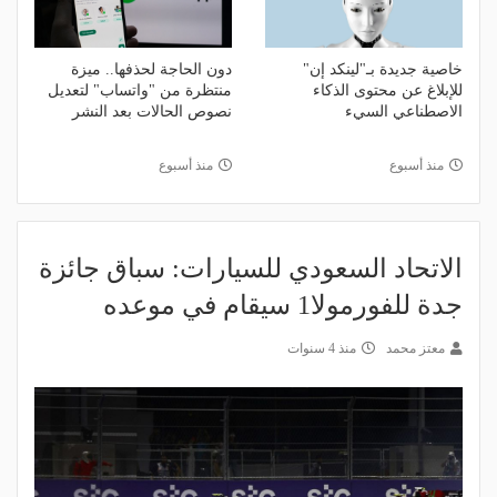
خاصية جديدة بـ"لينكد إن"
دون الحاجة لحذفها.. ميزة
للإبلاغ عن محتوى الذكاء
منتظرة من "واتساب" لتعديل
الاصطناعي السيء
نصوص الحالات بعد النشر
منذ أسبوع
منذ أسبوع
الاتحاد السعودي للسيارات: سباق جائزة
جدة للفورمولا1 سيقام في موعده
معتز محمد
منذ 4 سنوات