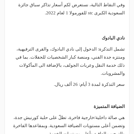
وفي النقاط التالية، نستعرض لكم أسعار تذاكر سباق جائزة
السعودية الكبرى stc للفورمولا 1 لعام 2022.
نادي البادوك
تشمل التذكرة: الدخول إلى نادي البادوك، والقرى الترفيهية،
ومنتزه جدة الفني، ومنصة كبار الشخصيات للحفلات. بما في
ذلك خدمة النقل وعربات الجولف، بالإضافة الى المأكولات
والمشروبات.
سعر التذكرة لمدة 3 أيام: 26 ألف ريال.
الضيافة المتميزة
هي صالة داخلية/خارجية فاخرة، تطلّ على حلبة كورنيش جدة،
وتضمن أعلى مستويات الضيافة السعودية. وبمقاعدها الفاخرة
والترحيب الدافئ وأعلى مستويات الخدمة.