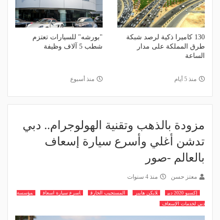
130 كاميرا ذكية لرصد شبكة
"بورشه" للسيارات تعتزم
طرق المملكة على مدار
شطب 5 آلاف وظيفة
الساعة
منذ 5 أيام
منذ أسبوع
مزودة بالذهب وتقنية الهولوجرام.. دبي
تدشن أغلي وأسرع سيارة إسعاف
بالعالم -صور
معتز حسن
منذ 4 سنوات
إكسبو 2020 دبي
لايكن هايبر
المستجيب الخارق
اسرع سيارة اسعاف
مؤسسة
دبي لخدمات الإسعاف