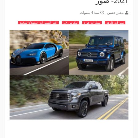
2021- صور
معتز حسن
منذ 4 سنوات
سيارات فارهة
سيارات فورد
ليكزس LX
اكثر السيارات استهلاكا للوقود