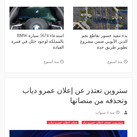
بدء تنفيذ جسور تقاطع نجم
استدعاء 5674 سيارة BMW
الدين الأيوبي ضمن مشروع
بالمملكة لوجود خلل في قمرة
تطوير طريق جدة
القيادة
منذ أسبوع
منذ أسبوع
ستروين تعتذر عن إعلان عمرو دياب
وتحذفه من منصاتها
منذ 4 سنوات
سيتروين تحذف إعلان عمرو دياب
حذف إعلان عمرو دياب