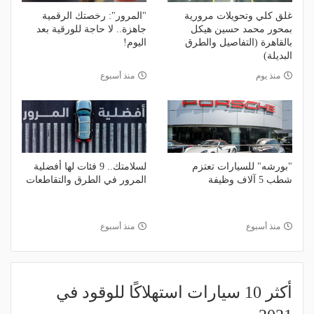
غلق كلي وتحويلات مرورية
"المرور": رخصتك الرقمية
بمحور محمد حسين هيكل
جاهزة.. لا حاجة للورقية بعد
بالقاهرة (التفاصيل والطرق
اليوم!
البديلة)
منذ يوم
منذ أسبوع
"بورشه" للسيارات تعتزم
لسلامتك.. 9 فئات لها أفضلية
شطب 5 آلاف وظيفة
المرور في الطرق والتقاطعات
منذ أسبوع
منذ أسبوع
أكثر 10 سيارات استهلاكًا للوقود في