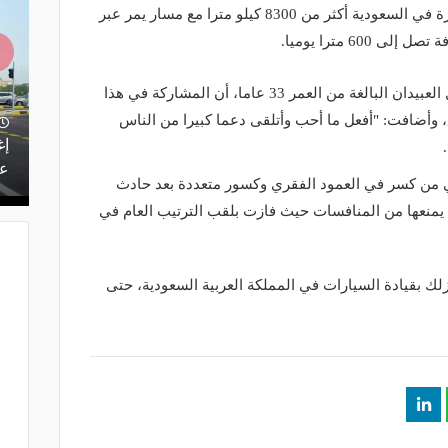
ويصل طول النسخة الـ44 من رالي القدرة في السعودية أكثر من 8300 كيلو مترا مع مسار يمر عبر
60 مترا يوميا.
وعن هذا الحدث التاريخي، تقول مشاعل العبيدان البالغة من العمر 33 عاما، أن المشاركة في هذا
وأضافت: "أفعل ما أحب وأتلقى دعما كبيرا من الناس
منذ يومين
يف.. تعرف
بتقنيات تسرع الفحص 10 مرات.. الذكاء
إغ
الاصطناعي يدعم صيانة طرق المملكة
عل
 من كسر في العمود الفقري وكسور متعددة بعد حادث
يمنعها من المنافسات حيث فازت بلقب الترتيب العام في
زلك بقيادة السيارات في المملكة العربية السعودية، حتى