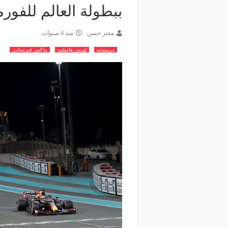
ببطولة العالم للفورمو
معتز حسن
منذ 4 سنوات
مرسيدس
لويس هاميلتون
ماكس فيرستاين