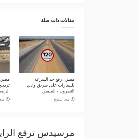
مقالات ذات صلة
مصر.. رفع حد السرعة
مصر..
للسيارات على طريق وادي
ترددي
النطرون - العلمين
الرص
منذ أسبوع
منذ
مرسيدس ترفع الراية 