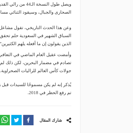
الصحارى والجبال، وسيقود الثنائي مسافة تصل إلى 0
السباق الشهير في السعودية حلم تحقق، 
منذ يومين
منذ 23 ساعة
بتقنيات تسرع الفحص 10 مرات.. الذكاء
إغلاق طريق الخليج بالقط
الذين يقولون إن ما أفعله يلهم الكثيرين".
اصطناعي يدعم صيانة طرق المملكة
على المسارات البديلة
وأمضت عقيل العام الماضي في التعافي
تصادم في مضمار البحرين، لكن ذلك لم 
جولات كأس العالم للراليات الصحراوية.
يُذكر إنه لم يكن مسموحًا للسيدات قبل 
تم رفع الحظر في 2018.
شارك المقال