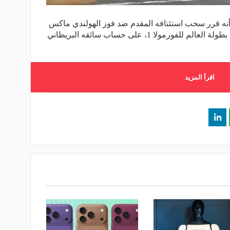
نه قرر سحب استئنافه المقدم ضد فوز الهولندي ماكس
فيرستابن سائق ريد بول وتتويجه بلقب بطولة العالم للفورمولا 1، على حساب سائقه البريطاني
اقرأ المزيد